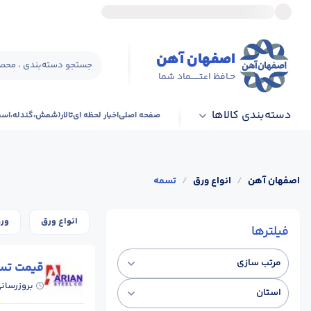
اصفهان آهن
جستجو دسته‌بندی ، محصو
حـافظ اعتــــــماد شما
دسته‌بندی کالاها
صفحه اصلی
اخبار لحظه ای
تالار(شمش،گندله،اس
اصفهان آهن
/
انواع ورق
/
تسمه
انواع ورق
ورق 
فیلترها
مرتب سازی
قیمت تسم
بروزرسان
استان