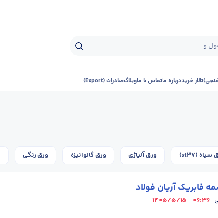
ل و ...
فنجی)
تالار خرید
درباره ما
تماس با ما
وبلاگ
صادرات (Export)
سیاه (st37)
ورق آلیاژی
ورق گالوانیزه
ورق رنگی
و
ه فابریک آریان فولاد
1405/5/15
06:36
ی