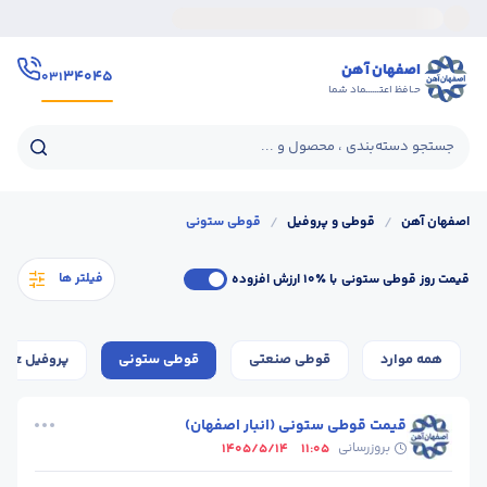
اصفهان آهن
۳۴۰۴۵
۰۳۱
حـافظ اعتــــــماد شما
جستجو دسته‌بندی ، محصول و ...
اصفهان آهن
/
قوطی و پروفیل
/
قوطی ستونی
فیلتر ها
قیمت روز قوطی ستونی
با ٪۱۰ ارزش افزوده
همه موارد
قوطی صنعتی
قوطی ستونی
پروفیل z
قیمت قوطی ستونی (انبار اصفهان)
بروزرسانی
1405/5/14
11:05