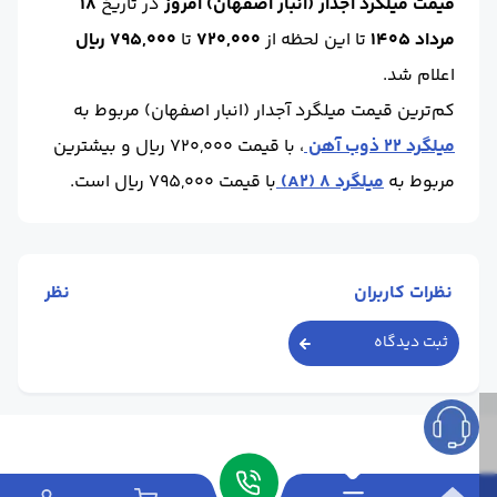
قیمت میلگرد آجدار (انبار اصفهان) امروز
در تاریخ
18
واحد :
کیلوگرم
محل تحویل :
اصفهان-انبار
مرداد 1405
تا این لحظه
از
720,000
تا
795,000 ریال
برند :
ذوب آهن اصفهان
استاندارد :
A3
اعلام شد.
کم‌ترین قیمت میلگرد آجدار (انبار اصفهان) مربوط به
میلگرد 22 ذوب آهن
، با قیمت 720,000 ریال و بیشترین
مربوط به
میلگرد 8 (A2)
با قیمت 795,000 ریال است.
نظرات کاربران
نظر
ثبت دیدگاه