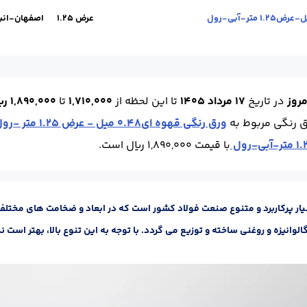
محل تحویل :
اصفهان-انبار
حالت :
رول
Ral / استاندارد :
6024
برند :
فولاد 
عرض 1.25
اصفهان-انبا
محل تحویل :
اصفهان-انبار
حالت :
رول
Ral / استاندارد :
5015
برند :
فولاد 
روز
در تاریخ
17 مرداد 1405
تا این لحظه
از
1,710,000
تا
1,890,000 ریال
ق رنگی مربوط به
ورق رنگی قهوه ای0.48 میل - عرض 1.25 متر -رول
با قیمت 1,890,000 ریال است.
ار پرکاربرد و متنوع صنعت فولاد کشور است که در ابعاد و ضخامت های مختلف
وانیزه و روغنی ساخته و توزیع می گردد. با توجه به این تنوع بالا، بهتر است 