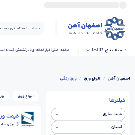
اصفهان آهن
جستجو دسته‌بندی ، محصو
حـافظ اعتــــــماد شما
دسته‌بندی کالاها
صفحه اصلی
اخبار لحظه ای
تالار(شمش،گندله،اس
اصفهان آهن
/
انواع ورق
/
ورق رنگی
انواع ورق
ورق 
فیلترها
مرتب سازی
قیمت ور
بروزرسان
استان