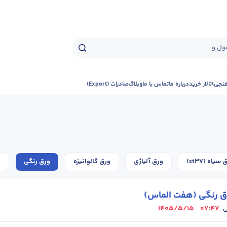
ل و ...
فنجی)
تالار خرید
درباره ما
تماس با ما
وبلاگ
صادرات (Export)
سیاه (st37)
ورق آلیاژی
ورق گالوانیزه
ورق رنگی
و
ق رنگی (هفت الماس)
1405/5/15
07:47
ی