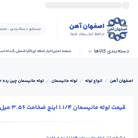
اصفهان آهن
جستجو دسته‌بندی ، محصو
حـافظ اعتــــــماد شما
دسته‌بندی کالاها
صفحه اصلی
اخبار لحظه ای
تالار(شمش،گندله،اس
اصفهان آهن
/
انواع لوله
/
لوله مانیسمان
/
لوله مانیسمان چین رده 40
قیمت لوله مانیسمان 1.1/4 اینچ ضخامت 3.56 میل