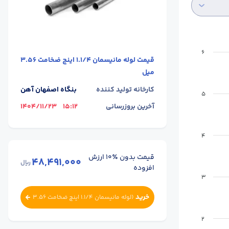
6
قیمت
لوله مانیسمان 1.1/4 اینچ ضخامت 3.56
میل
کارخانه تولید کننده
بنگاه اصفهان آهن
5
آخرین بروزرسانی
15:12
1404/11/23
4
قیمت بدون ٪۱۰ ارزش
48,491,000
ریال
افزوده
3
خرید
(
لوله مانیسمان 1.1/4 اینچ ضخامت 3.56
میل
)
2