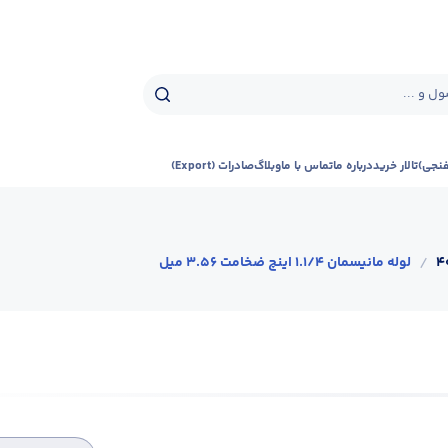
ل و ...
فنجی)
تالار خرید
درباره ما
تماس با ما
وبلاگ
صادرات (Export)
/
لوله مانیسمان 1.1/4 اینچ ضخامت 3.56 میل