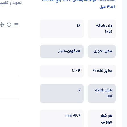
مشخصات
لوله مانیسمان 1.1/4 اینچ ضخامت
نمودار تغیی
3.56 میل
وزن شاخه
18
(kg)
محل تحویل
اصفهان-انبار
سایز (inch)
1.1/4
طول شاخه
6
(m)
هر قطر
mm 42.2
بیرونی