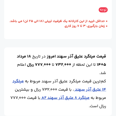
استاندارد :
A3
طول (m) :
12
محل
کارخانه - تاکستان
وزن شاخه (kg) :
55.7
حالت :
آجدار
واحد :
کیلوگرم
توجه
تحویل :
(قزوین)
سایز :
25
برند :
عتیق آذر سهند
استاندارد :
A3
طول (m) :
12
* حداقل خرید از این کارخانه یک ظرفیت تریلی (18 الی 25 تن) می باشد.
* زمان بارگیری: 3 تا 7 روز کاری
حالت :
آجدار
واحد :
کیلوگرم
سایز :
28
برند :
عتیق آذر سهند
قیمت میلگرد عتیق آذر سهند امروز
در تاریخ
18 مرداد
1405
تا این لحظه
از
732,000
تا
777,000 ریال
اعلام
شد.
کم‌ترین قیمت میلگرد عتیق آذر سهند مربوط به
میلگرد
14 عتیق آذر سهند
، با قیمت 732,000 ریال و بیشترین
مربوط به
میلگرد 8 عتیق آذر سهند A2
با قیمت 777,000
ریال است.