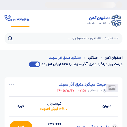
اصفهان آهن
۳۴۰۴۵
۰۳۱
حـافظ اعتــــــماد شما
جستجو دسته‌بندی ، محصول و ...
اصفهان آهن
/
میلگرد
/
میلگرد عتیق آذر سهند
قیمت روز میلگرد عتیق آذر سهند
با ٪۱۰ ارزش افزوده
قیمت میلگرد عتیق آذر سهند
بروزرسانی
1405/5/17
07:51
قیمت
ریال
عنوان
خرید
با ٪۱۰ ارزش افزوده
777,000