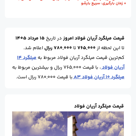
* زمان بارگیری: سریع بارشو
طول (m) :
12
وزن شاخه (kg) :
55.5
حالت :
شاخه آجدار
واحد :
کیلوگرم
قیمت میلگرد آریان فولاد امروز
در تاریخ
15 مرداد 1405
تا این لحظه
از
765,000
تا
780,000 ریال
اعلام شد.
کم‌ترین قیمت میلگرد آریان فولاد مربوط به
میلگرد 14
آریان فولاد
، با قیمت 765,000 ریال و بیشترین مربوط به
میلگرد 10 آریان فولاد A3
با قیمت 780,000 ریال است.
قیمت میلگرد آریان فولاد