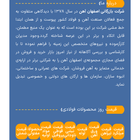
‹
درباره ما
ت بازرگانی اصفهان آهن
در سال ۱۳۷۸ با دیدگاهی متفاوت به
 فعالان صنعت آهن و فولاد کشور پیوست و از همان ابتدا
مشی شرکت بر این بوده است که به عنوان یک منبع مطمئن،
ل اتکاء و برتر در این عرصه شناخته گردد.وجود مدیران
آزموده و نیروهای متخصص این زمینه را فراهم نموده تا با
شناسی و بررسی آگاهانه از نیاز امروز بازار خرید و فروش در
ی مجازی مجموعه‌ی اصفهان آهن را به شرکتی برتر در ارایه‌ی
اتی متمایز به آهن فروشان، شرکت های عمرانی و ساختمانی،
وه سازان، سازمان ها و ارگان های دولتی و خصوصی تبدیل
ید.
‹
قیمت روز محصولات فولادی
قیمت
قیمت
قیمت
قیمت
مت
قیمت
قیمت
محصولات
قیمت
ورق
نبشی
قوطی
مواد
گرد
تیرآهن
لوله
مفتولی
شمش
آهن
ناودانی
پروفیل
اولیه