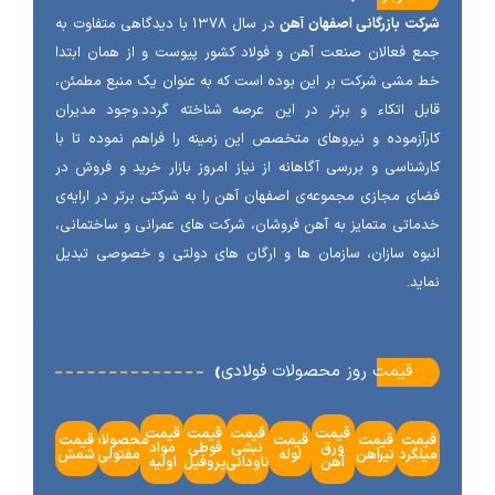
ت بازرگانی اصفهان آهن
در سال ۱۳۷۸ با دیدگاهی متفاوت به
 فعالان صنعت آهن و فولاد کشور پیوست و از همان ابتدا
مشی شرکت بر این بوده است که به عنوان یک منبع مطمئن،
ل اتکاء و برتر در این عرصه شناخته گردد.وجود مدیران
آزموده و نیروهای متخصص این زمینه را فراهم نموده تا با
شناسی و بررسی آگاهانه از نیاز امروز بازار خرید و فروش در
ی مجازی مجموعه‌ی اصفهان آهن را به شرکتی برتر در ارایه‌ی
اتی متمایز به آهن فروشان، شرکت های عمرانی و ساختمانی،
وه سازان، سازمان ها و ارگان های دولتی و خصوصی تبدیل
ید.
‹
قیمت روز محصولات فولادی
قیمت
قیمت
قیمت
قیمت
مت
قیمت
قیمت
محصولات
قیمت
ورق
نبشی
قوطی
مواد
گرد
تیرآهن
لوله
مفتولی
شمش
آهن
ناودانی
پروفیل
اولیه