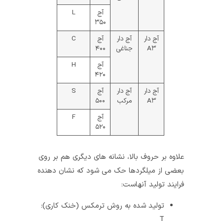
آج
L
۳۵۰
آج دار
آج دار
آج
C
A۳
جناغی
۴۰۰
آج
H
۴۲۰
آج دار
آج دار
آج
S
A۳
مرکب
۵۰۰
آج
F
۵۲۰
علاوه بر حروف بالا، نشانه های دیگری هم بر روی
بعضی از میلگردها حک می شود که نشان دهنده
فرایند تولید آنهاست:
تولید شده به روش ترمکس (خنک کاری):
T