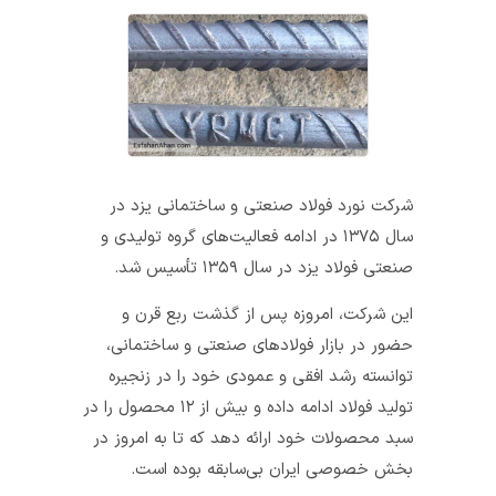
‬صنعتی‭ ‬فولاد یزد در سال ۱۳۵۹ تأسیس شد.
‬بخش‭ ‬خصوصی‭ ‬ایران‭ ‬بی‌سابقه‭ ‬بوده‭ ‬است‭.‬‬‬‬‬‬‬‬‬‬‬‬‬‬‬‬‬‬‬‬‬‬‬‬‬‬‬‬‬‬‬‬‬‬‬‬‬‬‬‬‬‬‬‬‬‬‬‬‬‬‬‬‬‬