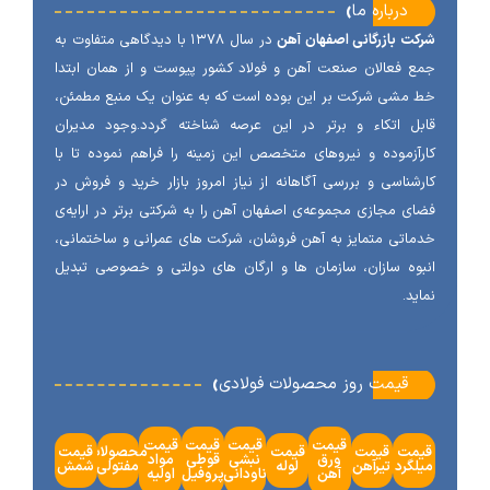
‹
درباره ما
ت بازرگانی اصفهان آهن
در سال ۱۳۷۸ با دیدگاهی متفاوت به
 فعالان صنعت آهن و فولاد کشور پیوست و از همان ابتدا
مشی شرکت بر این بوده است که به عنوان یک منبع مطمئن،
ل اتکاء و برتر در این عرصه شناخته گردد.وجود مدیران
آزموده و نیروهای متخصص این زمینه را فراهم نموده تا با
شناسی و بررسی آگاهانه از نیاز امروز بازار خرید و فروش در
ی مجازی مجموعه‌ی اصفهان آهن را به شرکتی برتر در ارایه‌ی
اتی متمایز به آهن فروشان، شرکت های عمرانی و ساختمانی،
وه سازان، سازمان ها و ارگان های دولتی و خصوصی تبدیل
ید.
‹
قیمت روز محصولات فولادی
قیمت
قیمت
قیمت
قیمت
مت
قیمت
قیمت
محصولات
قیمت
ورق
نبشی
قوطی
مواد
گرد
تیرآهن
لوله
مفتولی
شمش
آهن
ناودانی
پروفیل
اولیه