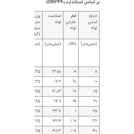
بر اساس استاندارد DIN۲۴۴۰:
اندازه
قطر
ضخامت
وزن یک
اسمی
خارجی
لوله
متر لوله‌ی
لوله
لوله
سیاه
(کیلوگرم)
(میلی‌متر)
(IN)
(میلی‌متر)
(میلی‌متر)
لوله‌ی
لوله‌ی
دو سر
رزوه شده
ساده
با بوشن
مخصوص
۰.۶۵۴
۰.۶۵۰
۲.۳۵
۱۳.۵۰
¼
۸
۰.۸۵۸
۰.۸۵۲
۲.۳۵
۱۷.۲
⅜
۱۰
۱.۲۳۰
۱.۲۲۰
۲.۶۵
۲۱.۰۳
½
۱۵
۱.۵۹۰
۱.۵۸۰
۲.۶۵
۲۶.۹
¾
۲۰
۲.۴۶۰
۲.۴۴۰
۳.۲۵
۳۳.۷
۱
۲۵
۳.۱۷۰
۳.۱۴۰
۳.۲۵
۴۲.۴
¼ ۱
۳۲
۳.۶۵۰
۳.۶۱۰
۳.۲۵
۴۸.۳
½ ۱
۴۰