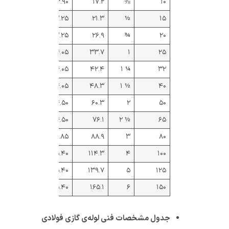
۱.۰۳۰
۱.۰۲۰
۲.۹۰
۱۷.۲
⅜
۱۰
۱.۴۶۰
۱.۴۵۰
۳.۲۵
۲۱.۳
½
۱۵
۱.۹۱۰
۱.۹۰۰
۳.۲۵
۲۶.۹
¾
۲۰
۲.۹۹۰
۲.۹۷۰
۴.۰۵
۳۳.۷
۱
۲۵
۳.۸۷۰
۳.۸۴۰
۴.۰۵
۴۲.۴
¼ ۱
۳۲
۴.۴۷۰
۴.۴۳۰
۴.۰۵
۴۸.۳
½ ۱
۴۰
۸.۰۲۰
۶.۱۷۰
۴.۵۰
۶۰.۳
۲
۵۰
۸.۰۲۰
۷.۹۰۰
۴.۵۰
۷۶.۱
½ ۲
۶۵
۱۰.۳۰۰
۱۰.۱۰۰
۴.۸۵
۸۸.۹
۳
۸۰
۱۴.۷۰۰
۱۴.۴۰۰
۵.۴۰
۱۱۴.۳
۴
۱۰۰
۱۸.۳۰۰
۱۷.۸۰۰
۵.۴۰
۱۳۹.۷
۵
۱۲۵
۲۱.۸۰۰
۲۱.۲۰۰
۵.۴۰
۱۶۵.۱
۶
۱۵۰
جدول مشخصات فنی لوله‌ی گازی فولادی