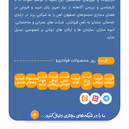
آزموده و نیروهای متخصص این زمینه را فراهم نموده تا با
شناسی و بررسی آگاهانه از نیاز امروز بازار خرید و فروش در
ی مجازی مجموعه‌ی اصفهان آهن را به شرکتی برتر در ارایه‌ی
اتی متمایز به آهن فروشان، شرکت های عمرانی و ساختمانی،
وه سازان، سازمان ها و ارگان های دولتی و خصوصی تبدیل
ید.
‹
قیمت روز محصولات فولادی
قیمت
قیمت
قیمت
قیمت
مت
قیمت
قیمت
محصولات
قیمت
ورق
نبشی
قوطی
مواد
گرد
تیرآهن
لوله
مفتولی
شمش
آهن
ناودانی
پروفیل
اولیه