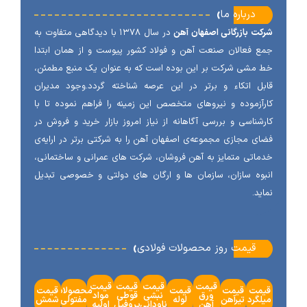
‹
درباره ما
ت بازرگانی اصفهان آهن
در سال ۱۳۷۸ با دیدگاهی متفاوت به
 فعالان صنعت آهن و فولاد کشور پیوست و از همان ابتدا
مشی شرکت بر این بوده است که به عنوان یک منبع مطمئن،
ل اتکاء و برتر در این عرصه شناخته گردد.وجود مدیران
آزموده و نیروهای متخصص این زمینه را فراهم نموده تا با
شناسی و بررسی آگاهانه از نیاز امروز بازار خرید و فروش در
ی مجازی مجموعه‌ی اصفهان آهن را به شرکتی برتر در ارایه‌ی
اتی متمایز به آهن فروشان، شرکت های عمرانی و ساختمانی،
وه سازان، سازمان ها و ارگان های دولتی و خصوصی تبدیل
ید.
‹
قیمت روز محصولات فولادی
قیمت
قیمت
قیمت
قیمت
مت
قیمت
قیمت
محصولات
قیمت
ورق
نبشی
قوطی
مواد
گرد
تیرآهن
لوله
مفتولی
شمش
آهن
ناودانی
پروفیل
اولیه