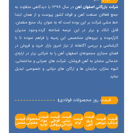
ت بازرگانی اصفهان آهن
در سال ۱۳۷۸ با دیدگاهی متفاوت به
 فعالان صنعت آهن و فولاد کشور پیوست و از همان ابتدا
مشی شرکت بر این بوده است که به عنوان یک منبع مطمئن،
ل اتکاء و برتر در این عرصه شناخته گردد.وجود مدیران
آزموده و نیروهای متخصص این زمینه را فراهم نموده تا با
شناسی و بررسی آگاهانه از نیاز امروز بازار خرید و فروش در
ی مجازی مجموعه‌ی اصفهان آهن را به شرکتی برتر در ارایه‌ی
اتی متمایز به آهن فروشان، شرکت های عمرانی و ساختمانی،
وه سازان، سازمان ها و ارگان های دولتی و خصوصی تبدیل
ید.
‹
قیمت روز محصولات فولادی
قیمت
قیمت
قیمت
قیمت
مت
قیمت
قیمت
محصولات
قیمت
ورق
نبشی
قوطی
مواد
گرد
تیرآهن
لوله
مفتولی
شمش
آهن
ناودانی
پروفیل
اولیه