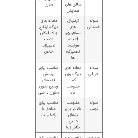
سالن‌ های
مدرن
همایش
سوله
ترمینال‌
دهانه‌ های
خدماتی
های
بزرگ، ارتفاع
مسافربری،
زیاد، امکان
آشیانه
نصب
هواپیما،
تجهیزات
تعمیرگاه‌
خاص
ها
سوله
دهانه‌ های
مناسب برای
خرپایی
بزرگ، وزن
پوشش
کم،
فضاهای
مقاومت
وسیع بدون
بالا
ستون داخلی
سوله
مقاومت
مناسب برای
قوسی
بالا در برابر
مناطق با
بارهای
بادخیز بالا
جانبی،
ظاهر زیبا
سوله با
دفع سریع
مناسب برای