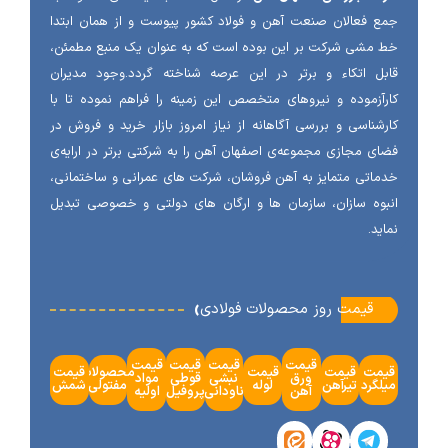
 فعالان صنعت آهن و فولاد کشور پیوست و از همان ابتدا
مشی شرکت بر این بوده است که به عنوان یک منبع مطمئن،
ل اتکاء و برتر در این عرصه شناخته گردد.وجود مدیران
آزموده و نیروهای متخصص این زمینه را فراهم نموده تا با
شناسی و بررسی آگاهانه از نیاز امروز بازار خرید و فروش در
ی مجازی مجموعه‌ی اصفهان آهن را به شرکتی برتر در ارایه‌ی
اتی متمایز به آهن فروشان، شرکت های عمرانی و ساختمانی،
وه سازان، سازمان ها و ارگان های دولتی و خصوصی تبدیل
ید.
‹
قیمت روز محصولات فولادی
قیمت
قیمت
قیمت
قیمت
مت
قیمت
قیمت
محصولات
قیمت
ورق
نبشی
قوطی
مواد
گرد
تیرآهن
لوله
مفتولی
شمش
آهن
ناودانی
پروفیل
اولیه