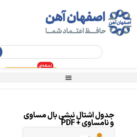
جدول اشتال نبشی بال مساوی
و نامساوی + PDF