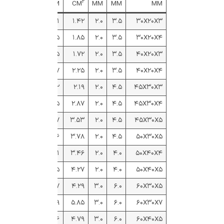
۲
Α
CM
CM
KG/M
CM
MM
MM
MM
۰.۴۳۱
۰.۵۰
۰.۹۹
۱.۱۱
۱.۴۲
۲.۰
۳.۵
۳۰X۲۰X۳
۰.۴۲۳
۰.۵۴
۱.۰۳
۱.۴۵
۱.۸۵
۲.۰
۳.۵
۳۰X۲۰X۴
۰.۲۵۹
۰.۴۴
۱.۴۳
۱.۳۵
۱.۷۲
۲.۰
۳.۵
۴۰X۲۰X۳
۰.۲۵۲
۰.۴۸
۱.۴۷
۱.۷۷
۲.۲۵
۲.۰
۳.۵
۴۰X۲۰X۴
۰.۴۳۶
۰.۷۰
۱.۴۳
۱.۷۲
۲.۱۹
۲.۰
۴.۵
۴۵X۳۰X۳
۰.۴۳۶
۰.۷۴
۱.۴۸
۲.۲۵
۲.۸۷
۲.۰
۴.۵
۴۵X۳۰X۴
۰.۴۳۰
۰.۷۸
۱.۵۲
۲.۷۷
۳.۵۳
۲.۰
۴.۵
۴۵X۳۰X۵
۰.۳۵۳
۰.۷۴
۱.۷۳
۲.۹۶
۳.۷۸
۲.۰
۴.۵
۵۰X۳۰X۵
۰.۶۲۹
۱.۰۳
۱.۵۲
۲.۷۱
۳.۴۶
۲.۰
۴.۰
۵۰X۴۰X۴
۰.۶۲۵
۱.۰۷
۱.۵۶
۳.۳۵
۴.۲۷
۲.۰
۴.۰
۵۰X۴۰X۵
۰.۲۵۶
۰.۶۸
۲.۱۵
۳.۳۷
۴.۲۹
۳.۰
۶.۰
۶۰X۳۰X۵
۰.۲۴۸
۰.۷۶
۲.۲۴
۴.۵۹
۵.۸۵
۳.۰
۶.۰
۶۰X۳۰X۷
۰.۴۳۷
۰.۹۷
۱.۹۶
۳.۷۶
۴.۷۹
۳.۰
۶.۰
۶۰X۴۰X۵