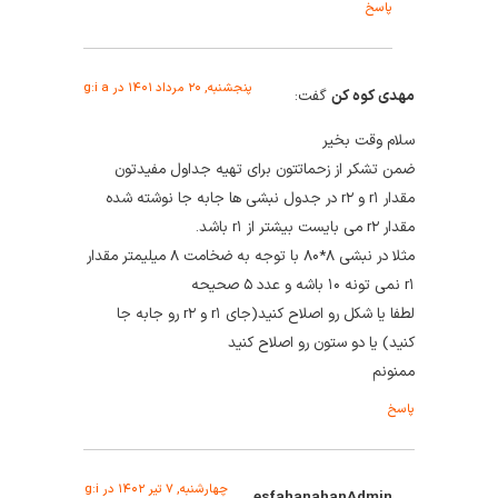
پاسخ
پنجشنبه, ۲۰ مرداد ۱۴۰۱ در g:i a
مهدی کوه کن
گفت:
سلام وقت بخیر
ضمن تشکر از زحماتتون برای تهیه جداول مفیدتون
مقدار r۱ و r۲ در جدول نبشی ها جابه جا نوشته شده
مقدار r۲ می بایست بیشتر از r۱ باشد.
مثلا در نبشی ۸*۸۰ با توجه به ضخامت ۸ میلیمتر مقدار
r۱ نمی تونه ۱۰ باشه و عدد ۵ صحیحه
لطفا یا شکل رو اصلاح کنید(جای r۱ و r۲ رو جابه جا
کنید) یا دو ستون رو اصلاح کنید
ممنونم
پاسخ
چهارشنبه, ۷ تیر ۱۴۰۲ در g:i
esfahanahanAdmin