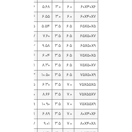
۰.۴۳۳
۱.۰۱
۲.۰۰
۴.۴۶
۵.۶۸
۳.۰
۶.۰
۶۰X۴۰X۶
۰.۴۲۹
۱.۰۵
۲.۰۴
۵.۱۴
۶.۵۵
۳.۰
۶.۰
۶۰X۴۰X۷
۰.۵۸۳
۱.۲۵
۱.۹۹
۴.۳۵
۵.۵۴
۳.۵
۶.۵
۶۵X۵۰X۵
۰.۵۷۴
۱.۳۳
۲.۰۷
۵.۹۷
۷.۶۰
۳.۵
۶.۵
۶۵X۵۰X۷
۰.۵۶۷
۱.۴۱
۲.۱۵
۷.۵۲
۹.۵۸
۳.۵
۶.۵
۶۵X۵۰X۹
۰.۴۳۷
۱.۱۷
۲.۴۰
۴.۷۴
۶.۰۴
۳.۵
۶.۵
۷۵X۵۰X۵
۰.۴۳۳
۱.۲۵
۲.۴۸
۶.۵۱
۸.۳۰
۳.۵
۶.۵
۷۵X۵۰X۷
۰.۴۲۷
۱.۳۲
۲.۵۶
۸.۲۳
۱۰.۵۰
۳.۵
۶.۵
۷۵X۵۰X۹
۰.۵۳۰
۱.۳۳
۲.۳۱
۴.۹۵
۶.۳۰
۳.۵
۷.۰
۷۵X۵۵X۵
۰.۵۲۷
۱.۴۱
۲.۴۰
۶.۸۰
۸.۶۶
۳.۵
۷.۰
۷۵X۵۵X۷
۰.۵۱۸
۱.۴۸
۲.۴۷
۸.۵۹
۱۰.۹۰
۳.۵
۷.۰
۷۵X۵۵X۹
۰.۲۵۹
۰.۸۸
۲.۸۵
۵.۴۱
۶.۸۹
۳.۵
۷.۰
۸۰X۴۰X۶
۰.۲۵۳
۰.۹۵
۲.۹۴
۷.۰۷
۹.۰۱
۳.۵
۷.۰
۸۰X۴۰X۸