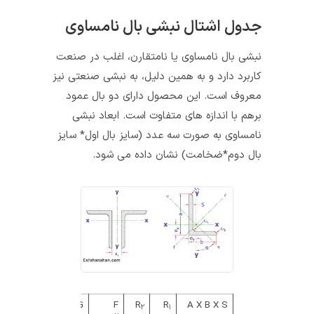
جدول اشتال نبشی بال نامساوی
نبشی‌ بال نامساوی یا نامتقارن، اغلب در صنعت
کاربرد دارد و به همین دلیل، به نبشی صنعتی نیز
معروف است. این محصول دارای دو بال عمود
برهم با اندازه های متفاوت است. ابعاد نبشی
نامساوی به صورت سه عدد (سایز بال اول* سایز
بال دوم*ضخامت) نشان داده می شود.
A X B X S
R
R
F
G(وزن)
E
E
TAN
Y
X
۲
۱