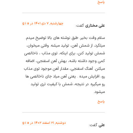
پاسخ
چهارشنبه, ۷ دی ۱۴۰۱ در g:i a
علی مختاری
گفت:
سلام وقت بخیر. طبق نوشته های بالا توضیح میدم.
میلگرد، از شمش آهن، تولید میشه. وقتی میخوان،
شمش تولید کنن، برای اینکه، توی مذاب ، ناخالصی
کمی وجود داشته باشه، بهش آهن اسفنجی، اضافه
میکنن. آهنگ اسفنجی، مقدار آهن موجود توی مذاب
رو، افزایش میده . یعنی آهن میاد جای ناخالصی ها
رو میگیره. در نتیجه، شمش با کیفیت تری تولید
میشود.
پاسخ
دوشنبه, ۲۱ اسفند ۱۴۰۲ در g:i a
علی
گفت: