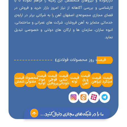
آزموده و نیروهای متخصص این زمینه را فراهم نموده تا با
شناسی و بررسی آگاهانه از نیاز امروز بازار خرید و فروش در
ی مجازی مجموعه‌ی اصفهان آهن را به شرکتی برتر در ارایه‌ی
اتی متمایز به آهن فروشان، شرکت های عمرانی و ساختمانی،
وه سازان، سازمان ها و ارگان های دولتی و خصوصی تبدیل
ید.
‹
قیمت روز محصولات فولادی
قیمت
قیمت
قیمت
قیمت
مت
قیمت
قیمت
محصولات
قیمت
ورق
نبشی
قوطی
مواد
گرد
تیرآهن
لوله
مفتولی
شمش
آهن
ناودانی
پروفیل
اولیه