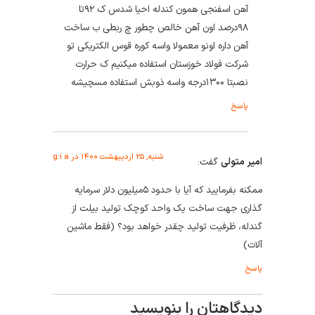
آهن اسفنجی همون کندله احیا شدس ک ۹۲تا
۹۸درصد اون آهن خالص چطور چ ربطی ب ساخت
آهن داره اونو معمولا واسه کوره قوس الکتریکی تو
شرکت فولاد خوزستان استفاده میکنیم ک حرارت
نصبتا ۱۳۰۰درجه واسه ذوبش استفاده مسچیشه
پاسخ
شنبه, ۲۵ اردیبهشت ۱۴۰۰ در g:i a
امیر متولی
گفت:
ممکنه بفرمایید که آیا با حدود ۵میلیون دلار سرمایه
گذاری جهت ساخت یک واحد کوچک تولید بیلت از
گندله، ظرفیت تولید چقدر خواهد بود؟ (فقط ماشین
آلات)
پاسخ
دیدگاهتان را بنویسید