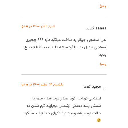
پاسخ
شنبه, ۶ آذر ۱۴۰۰ در g:i a
sanaa
گفت:
اهن اسفنجی چیکار به ساخت میلگرد داره ؟؟؟ چجوری
اسفنجی تبدیل به میلگرد میشه دقیقا ؟؟؟ لطفا توضیح
بدید
پاسخ
یکشنبه, ۲۹ اسفند ۱۴۰۰ در g:i a
مجید
گفت:
اسفنجی درداخل کوره بعداز ذوب شدن میره که
شمش بشه بعدش ازشمش درفرایند گرم شدن به
حالت نرم میشه ومیره توغلتکهای خط تولید میلگرد