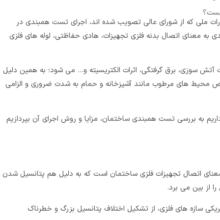
یست؟
ن نامه محافظت فنی و مبحث ۱۳ مقررات ملی که از شورای عالی تصویب شده اند، اجرای تست همبندی در
ی به معنای اتصال بدنه فلزی تجهیزات، هادی حفاظتی، لوله های فلزی
 سوزی، برق گرفتگی، اثرات الکتریسیته و… می شود؛ به همین دلیل
 محیط های مرطوب مانند آشپزخانه و حمام به شدت ضروری و الزامی
ریم به بررسی تست همبندی ساختمان، مزایا و روش اجرای آن بپردازیم
همبندی یا Equipotential Bonding به معنای اتصال تجهیزات فلزی ساختمان است که به دلیل هم پتانسیل شدن
ا از بین می برد.
ریکی سازه های فلزی، از تشکیل اختلاف پتانسیل بزرگ و خطرناک