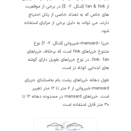
از fan & fink [شکل. ۲- E] در برخی از موقعیت‌
های خاص که به تعداد خاصی از پانل احتیاج
دارند، می‌ تواند به دلیل برخی از مزایای استفاده
شود.
خرپا –mansard–شیروانی [شکل. ۲- f] نوع
متنوع خرپاهای fink است که برخلاف خرپاهای
fink- fan، در نوع خرپاهای طویل دارای گوشه‌
های ابتدایی کوتاه‌ تر است.
طول دهانه خرپاهای پشت بام به‌استثنای خرپای
mansard–شیروانی از ۶ متر تا ۱۲ متر تغییر
است. خرپاهای mansard در محدوده دهانه ۱۲ تا
۳۰ متر قابل استفاده است.