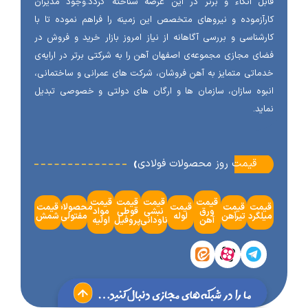
ل اتکاء و برتر در این عرصه شناخته گردد.وجود مدیران
آزموده و نیروهای متخصص این زمینه را فراهم نموده تا با
شناسی و بررسی آگاهانه از نیاز امروز بازار خرید و فروش در
ی مجازی مجموعه‌ی اصفهان آهن را به شرکتی برتر در ارایه‌ی
اتی متمایز به آهن فروشان، شرکت های عمرانی و ساختمانی،
وه سازان، سازمان ها و ارگان های دولتی و خصوصی تبدیل
ید.
‹
قیمت روز محصولات فولادی
قیمت
قیمت
قیمت
قیمت
مت
قیمت
قیمت
محصولات
قیمت
ورق
نبشی
قوطی
مواد
گرد
تیرآهن
لوله
مفتولی
شمش
آهن
ناودانی
پروفیل
اولیه