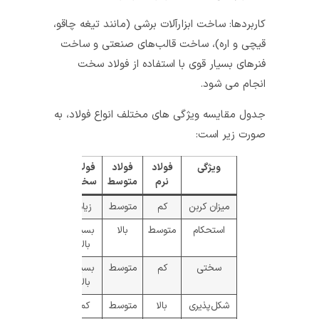
کاربردها: ساخت ابزارآلات برشی (مانند تیغه چاقو،
قیچی و اره)، ساخت قالب‌های صنعتی و ساخت
فنرهای بسیار قوی با استفاده از فولاد سخت
انجام می شود.
جدول مقایسه ویژگی های مختلف انواع فولاد، به
صورت زیر است:
ویژگی
فولاد
فولاد
فولاد
نرم
متوسط
سخت
میزان کربن
کم
متوسط
زیاد
استحکام
متوسط
بالا
بسیار
بالا
سختی
کم
متوسط
بسیار
بالا
شکل‌پذیری
بالا
متوسط
کم