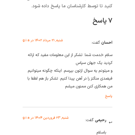
کنید تا توسط کارشناسان ما پاسخ داده شود.
۷ پاسخ
شنبه, ۲۱ مرداد ۱۴۰۲ در g:i a
احسان
گفت:
سلام خدمت شما. تشکر از این معلومات مفید که ارائه
کردید یک جهان سپاس
و میتونم یه سوال ازتون بپرسم. اینکه چگونه میتوانیم
فیصدی منگنز را در آهن پیدا کنیم. تشکر باز هم لطفا با
من همکاری کنن ممنون میشم
پاسخ
شنبه, ۲۳ فروردین ۱۴۰۴ در g:i a
رحیمی
گفت:
باسلام