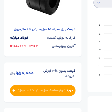
6
قیمت
ورق سیاه 15 میل-عرض 1.5 متر-رول
5
کارخانه تولید کننده
فولاد مبارکه
4
آخرین بروزرسانی
13:03
1405/2/21
3
2
1
قیمت بدون ٪۱۰ ارزش
950,000
ریال
0
افزوده
خرید
(
ورق سیاه 15 میل-عرض 1.5 متر-رول
)