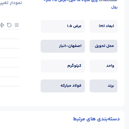
مشخصات
ورق سیاه 15 میل-عرض 1.5 متر-
نمودار تغیی
رول
ابعاد (m)
عرض 1.5
محل تحویل
اصفهان-انبار
واحد
کیلوگرم
برند
فولاد مبارکه
دسته‌بندی های مرتبط