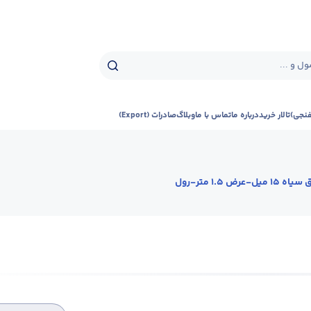
ل و ...
فنجی)
تالار خرید
درباره ما
تماس با ما
وبلاگ
صادرات (Export)
 15 میل-عرض 1.5 متر-رول