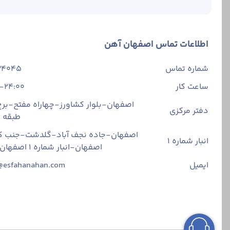
اطلاعات تماس اصفهان آهن
شماره تماس
34045
ساعت کار
-24:00
اصفهان-بلوار کشاورز-چهاراه مفتح-برج 
دفتر مرکزی
طبقه
اصفهان-جاده نجف آباد-گلدشت-جنب ک
انبار شماره 1
اصفهان-انبار شماره ۱ اصفهان آهن
ایمیل
@esfahanahan.com