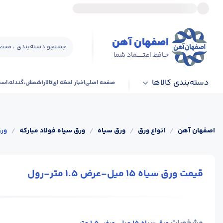
اصفهان آهن
جستجو دسته‌بندی ، محصو
حـافظ اعتــــــماد شما
دسته‌بندی کالاها
صفحه اصلی
اخبار لحظه ای
تالار(شمش،گندله،اس
اصفهان آهن
/
انواع ورق
/
ورق سیاه
/
ورق سیاه فولاد مبارکه
/
ورق سیاه
قیمت ورق سیاه 15 میل-عرض 1.5 متر-رول