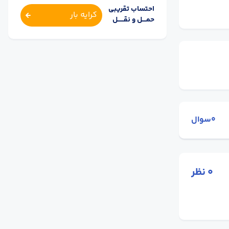
احتساب تقریبی
کرایه بار
حمــــل و نقــــــل
0سوال
0
نظر