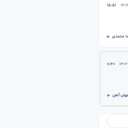
15:51
ا محمدی
11:20
هان آهن