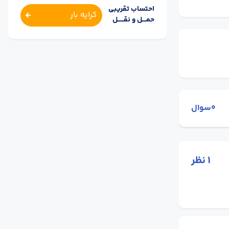
احتساب تقریبی
کرایه بار
حمــــل و نقــــــل
0سوال
1
نظر