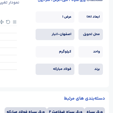
مشخصات
ورق سیاه 2 میل-عرض 1 متر-رول
نمودار تغیی
ابعاد (m)
عرض 1
محل تحویل
اصفهان-انبار
واحد
کیلوگرم
برند
فولاد مبارکه
دسته‌بندی های مرتبط
ورق سیاه
ورق سیاه ضخامت 2
ورق سیاه فولاد مبارکه