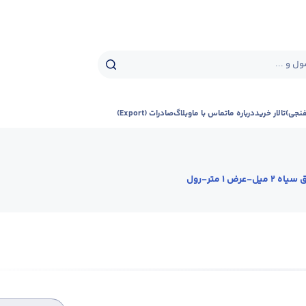
ل و ...
فنجی)
تالار خرید
درباره ما
تماس با ما
وبلاگ
صادرات (Export)
ه 2 میل-عرض 1 متر-رول