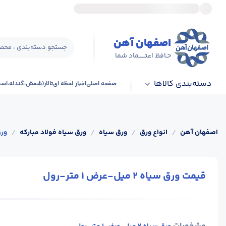
اصفهان آهن
جستجو دسته‌بندی ، محصو
حـافظ اعتــــــماد شما
دسته‌بندی کالاها
صفحه اصلی
اخبار لحظه ای
تالار(شمش،گندله،اس
اصفهان آهن
/
انواع ورق
/
ورق سیاه
/
ورق سیاه فولاد مبارکه
/
ورق سیا
قیمت ورق سیاه 2 میل-عرض 1 متر-رول