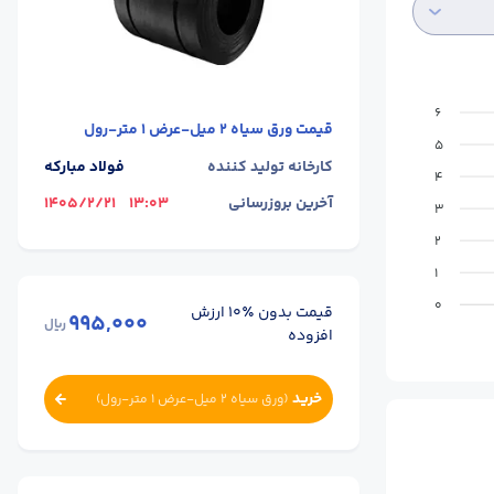
6
قیمت
ورق سیاه 2 میل-عرض 1 متر-رول
5
کارخانه تولید کننده
فولاد مبارکه
4
آخرین بروزرسانی
13:03
1405/2/21
3
2
1
0
قیمت بدون ٪۱۰ ارزش
995,000
ریال
افزوده
خرید
(
ورق سیاه 2 میل-عرض 1 متر-رول
)