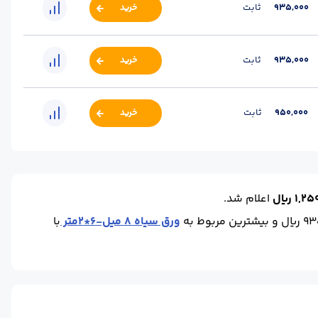
935,000
ثابت
خرید
935,000
ثابت
خرید
950,000
ثابت
خرید
1 ریال
اعلام شد.
ورق سیاه 8 میل-6*2متر
با