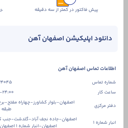
پیش فاکتور در کمتر از سه دقیقه
خر
خرید ورق سیاه ا
ویژگی‌ها و کاربر
مس همراه با کربن
برای خرید ورق اک
دانلود اپلیکیشن اصفهان آهن
مراجعه به صفحه و
قیمت روز ورق سی
برای اطلاع از قی
روزرسانی می‌شود.
اطلاعات تماس اصفهان آهن
برای خرید ورق اک
شماره تماس
34045
پرداخت بخشی از پ
ساعت کار
-24:00
انواع ورق سیاه 
ورق سیاه اکسین‌ه
اصفهان-بلوار کشاورز-چهاراه مفتح-برج 
دفتر مرکزی
بر اساس ضخامت
طبقه
اصفهان-جاده نجف آباد-گلدشت-جنب ک
20، 25، 30، 35، 40، 45 و 50 اشاره کرد.
انبار شماره 1
اصفهان-انبار شماره ۱ اصفهان آهن