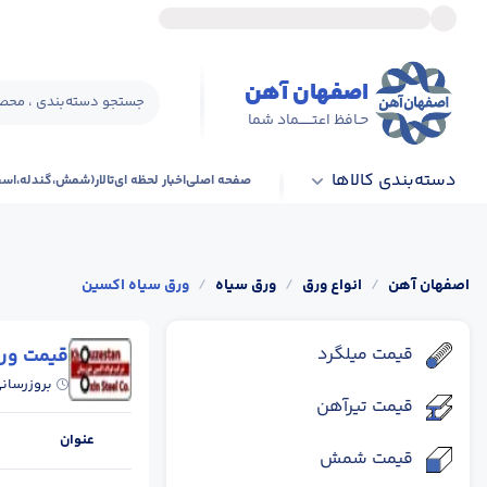
اصفهان آهن
جستجو دسته‌بندی ، محصو
حـافظ اعتــــــماد شما
دسته‌بندی کالاها
صفحه اصلی
اخبار لحظه ای
تالار(شمش،گندله،اس
اصفهان آهن
/
انواع ورق
/
ورق سیاه
/
ورق سیاه اکسین
قیمت میلگرد
قیمت ور
بروزرسان
قیمت تیرآهن
عنوان
قیمت شمش