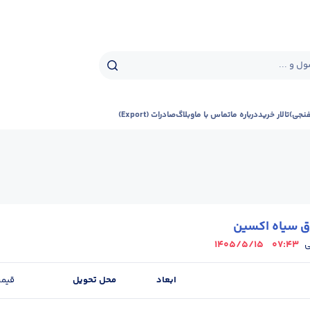
ل و ...
فنجی)
تالار خرید
درباره ما
تماس با ما
وبلاگ
صادرات (Export)
ق سیاه اکسین
1405/5/15
07:43
ی
ابعاد
محل تحویل
قیم