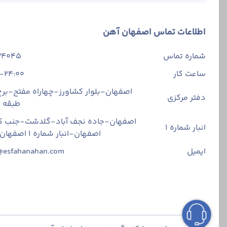
اطلاعات تماس اصفهان آهن
شماره تماس
34045
ساعت کار
-24:00
اصفهان-بلوار کشاورز-چهاراه مفتح-برج 
دفتر مرکزی
طبقه
اصفهان-جاده نجف آباد-گلدشت-جنب ک
انبار شماره 1
اصفهان-انبار شماره ۱ اصفهان آهن
ایمیل
@esfahanahan.com