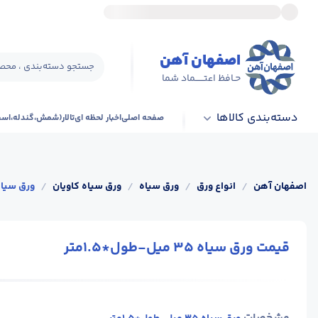
اصفهان آهن
جستجو دسته‌بندی ، محصو
حـافظ اعتــــــماد شما
دسته‌بندی کالاها
صفحه اصلی
اخبار لحظه ای
تالار(شمش،گندله،اس
اصفهان آهن
/
انواع ورق
/
ورق سیاه
/
ورق سیاه کاویان
/
ورق سیاه 35 میل-طول*.5
قیمت ورق سیاه 35 میل-طول*1.5متر