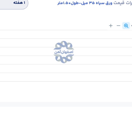
رات قیمت
۱ هفته
ورق سیاه 35 میل-طول*1.5متر