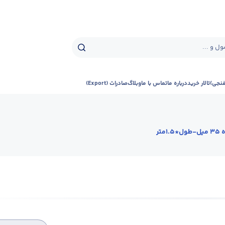
ل و ...
فنجی)
تالار خرید
درباره ما
تماس با ما
وبلاگ
صادرات (Export)
1متر