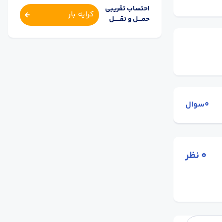
احتساب تقریبی
کرایه بار
حمــــل و نقــــــل
0سوال
0
نظر