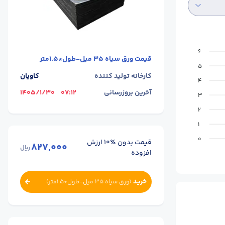
6
قیمت
ورق سیاه 35 میل-طول*1.5متر
5
کارخانه تولید کننده
کاویان
4
آخرین بروزرسانی
07:12
1405/1/30
3
2
1
0
قیمت بدون ٪۱۰ ارزش
827,000
ریال
افزوده
خرید
(
ورق سیاه 35 میل-طول*1.5متر
)