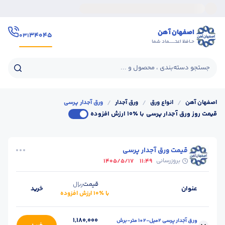
اصفهان آهن
۳۴۰۴۵
۰۳۱
حـافظ اعتــــــماد شما
جستجو دسته‌بندی ، محصول و ...
اصفهان آهن
/
انواع ورق
/
ورق آجدار
/
ورق آجدار پرسی
قیمت روز ورق آجدار پرسی
با ٪۱۰ ارزش افزوده
قیمت ورق آجدار پرسی
بروزرسانی
1405/5/17
11:49
قیمت
ریال
عنوان
خرید
با ٪۱۰ ارزش افزوده
1,180,000
ورق آجدار پرسی 2میل-2*1 متر-برش