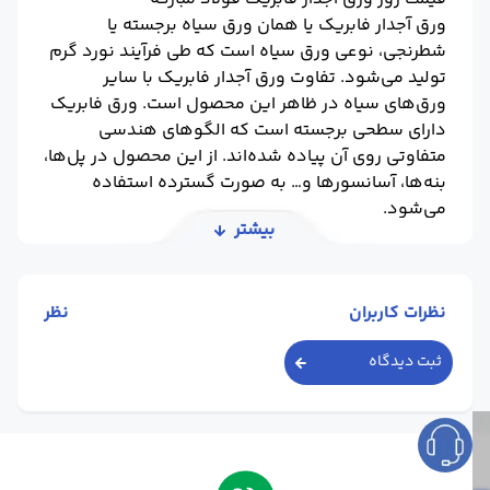
ورق آجدار فابریک یا همان ورق سیاه برجسته یا
شطرنجی، نوعی ورق سیاه است که طی فرآیند نورد گرم
تولید می‌شود. تفاوت ورق آجدار فابریک با سایر
ورق‌های سیاه در ظاهر این محصول است. ورق فابریک
دارای سطحی برجسته است که الگوهای هندسی
متفاوتی روی آن پیاده شده‌اند. از این محصول در پل‌ها،
بنه‌ها، آسانسورها و… به صورت گسترده استفاده
می‌شود.
بیشتر
قیمت روز این محصول توسط عوامل متعددی تعیین
می‌شود. کارخانه فولاد مبارکه اصفهان هر روز قیمت
این محصول را به مراجع معتبر خود اعلام کرده و این
نظرات کاربران
نظر
مراجع با در نظر گرفتن عواملی همچون مالیات بر ارزش
افزوده و نوسانات بازار ارز، عددی را به عنوان قمیت روز
ثبت دیدگاه
ورق آجدار فابریک فولاد مبارکه به شما ارائه می‌کنند.
خرید از یک مرجع معتبر به دریافت قیمت‌های به روز و
اصلی کمک بسیاری می‌کند. ورق آجدار فابریک از آن
دست محصولاتی است که به دلیل کاربرد گسترده در
صنعت، تاثیر به سزایی روی قیمت نهایی پروژه شما