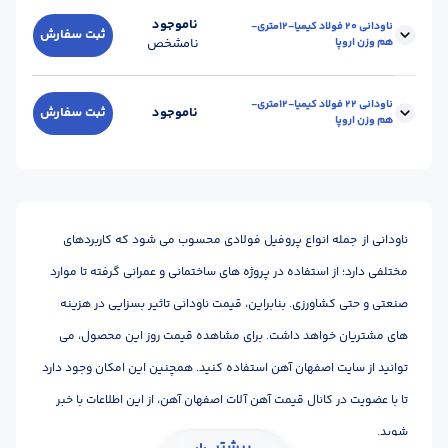
واحد :
کیلوگرم
سایز ناودانی :
18
وزن شاخه (kg) :
264
ناموجود
ناودانی 20 فولاد کیمیا-12متری-
ثبت سفارش
هم وزن اروپا
نامشخص
طول شاخه (m) :
12
محل تحویل :
اصفهان-کارخانه
واحد :
کیلوگرم
سایز ناودانی :
20
وزن شاخه (kg) :
304
ناودانی 22 فولاد کیمیا-12متری-
ناموجود
ثبت سفارش
هم وزن اروپا
طول شاخه (m) :
12
محل تحویل :
اصفهان-کارخانه
واحد :
کیلوگرم
سایز ناودانی :
22
وزن شاخه (kg) :
352
طول شاخه (m) :
12
محل تحویل :
اصفهان-کارخانه
ناودانی از جمله انواع پروفیل فولادی محسوب می شود که کاربردهای
واحد :
کیلوگرم
مختلفی دارد؛ از استفاده در پروژه های ساختمانی و عمرانی گرفته تا موارد
صنعتی و حتی کشاورزی. بنابراین، قیمت ناودانی تاثیر بسزایی در هزینه
های مشتریان خواهد داشت. برای مشاهده قیمت روز این محصول، می
توانید از سایت اصفهان آهن استفاده کنید. همچنین این امکان وجود دارد
تا با عضویت در کانال قیمت آهن آلات اصفهان آهن، از این اطلاعات با خبر
شوید.
بیشتر