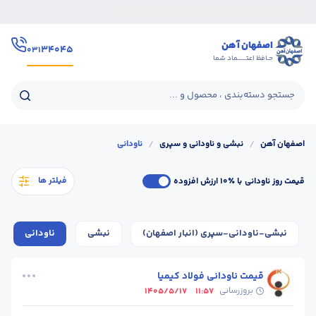
اصفهان آهن
۳۴۰۴۵
۰۳۱
حـافظ اعتــــــماد شما
جستجو دسته‌بندی ، محصول و ...
اصفهان آهن
/
نبشی و ناودانی و سپری
/
ناودانی
فیلتر ها
قیمت روز ناودانی
با ٪۱۰ ارزش افزوده
نبشی-ناودانی-سپری (انبار اصفهان)
نبشی
ناودانی
قیمت ناودانی فولاد کیمیا
بروزرسانی
1405/5/17
11:57