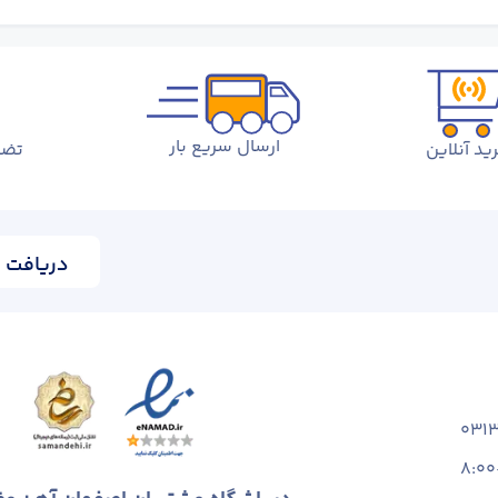
ارسال سریع بار
ید آنلاین
تضم
دریافت ا
031
8:00