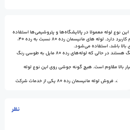
ین نوع لوله معمولا در پالایشگاه‌ها و پتروشیمی‌ها استفاده
می‌شود. البته به دلیل مقاومت زیاد و تحمل پذیری بالا، در ساختمان‌ها و گاز کشی هم کاربرد دارد. لوله های مانیسمان رده 80 نسبت به رده 40،
بالا باشد، استفاده می‌شود.
تشخیص این دو نوع لوله از رنگ آن‌ها قابل تشخیص است. لوله های رده 40 سفید رنگ هستند در حالی که لوله‌های رده 80 مایل به طوسی رنگ
فشارهای بسیار بالا مقاوم است. هیچ گونه جوشی روی این نوع لوله
قیمت لوله مانیسمان رده 80 در ضخامت و وزن های مختلف در جدول نمونه آورده شده است. فروش لوله مانیسمان رده 80 یکی از خدمات شرکت
 را با توجه به سایز و ضخامت آن خریداری کنید.
ظه‌ای به روز می‌شود. جهت سفارش و خرید لوله مانیسمان می‌توانید با
وله اقدام کنید.
نظر