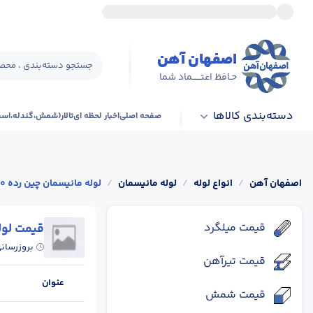
اصفهان آهن
جستجو دسته‌بندی ، محصو
حـافظ اعتــــــماد شما
دسته‌بندی کالاها
صفحه اصلی
اخبار لحظه ای
تالار(شمش،گندله،اس
اصفهان آهن
/
انواع لوله
/
لوله مانیسمان
/
لوله مانیسمان چین رده 80
قیمت میلگرد
قیمت لوله
بروزرسان
قیمت تیرآهن
عنوان
قیمت شمش