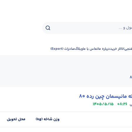
ل و ...
فنجی)
تالار خرید
درباره ما
تماس با ما
وبلاگ
صادرات (Export)
 مانیسمان چین رده 80
1405/5/15
08:26
ی
وزن شاخه (kg)
محل تحویل