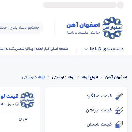
اصفهان آهن
جستجو دسته‌بندی ، محصو
حـافظ اعتــــــماد شما
دسته‌بندی کالاها
صفحه اصلی
اخبار لحظه ای
تالار(شمش،گندله،اس
اصفهان آهن
/
انواع لوله
/
لوله داربستی
/
لوله داربستی.
قیمت میلگرد
قیمت لول
بروزرسان
قیمت تیرآهن
عنوان
قیمت شمش