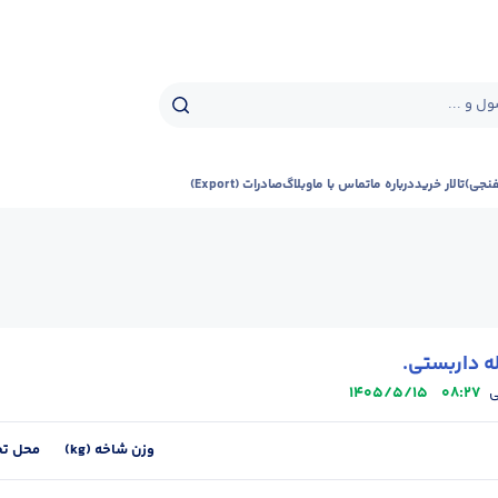
ل و ...
فنجی)
تالار خرید
درباره ما
تماس با ما
وبلاگ
صادرات (Export)
ه داربستی.
1405/5/15
08:27
ی
وزن شاخه (kg)
محل تح