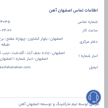
اطلاعات تماس اصفهان آهن
شماره تماس
34045
ساعت کار
-24:00
اصفهان-بلوار کشاورز-چهاراه مفتح-برج 
دفتر مرکزی
طبقه
اصفهان-جاده نجف آباد-گلدشت-جنب ک
انبار شماره 1
اصفهان-انبار شماره ۱ اصفهان آهن
ایمیل
@esfahanahan.com
طراحی توسط تیم مارکتینگ و توسعه اصفهان آهن