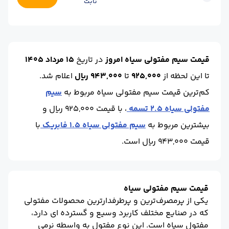
ثابت
ضخامت :
1.5
حالت :
تسمه
واحد :
کیلوگرم
وزن کلاف(kg) :
25 الی 35
محل تحویل :
انبار اصفهان آهن
ضخامت :
_2.50
حالت :
تسمه
قیمت سیم مفتولی سیاه امروز
در تاریخ
15 مرداد 1405
واحد :
کیلوگرم
تا این لحظه
از
925,000
تا
943,000 ریال
اعلام شد.
کم‌ترین قیمت سیم مفتولی سیاه مربوط به
سیم
مفتولی سیاه 2.5 تسمه
، با قیمت 925,000 ریال و
بیشترین مربوط به
سیم مفتولی سیاه 1.5 فابریک
با
قیمت 943,000 ریال است.
قیمت سیم مفتولی سیاه
یکی از پرمصرف‌ترین و پرطرفدارترین محصولات مفتولی
که در صنایع مختلف کاربرد وسیع و گسترده ای دارد،
مفتول سیاه است. این نوع مفتول به واسطه نرمی