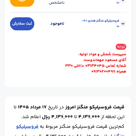
خرید
نامشخص
10
آنالیز :
60-14
محل تحویل :
کارخانه
فروسیلیکو منگنز هندی 60-
ناموجود
ثبت سفارش
10
سایز :
10-60
آنالیز :
60-14
محل تحویل :
تهران
توجه
سایز :
10-60
سرپرست شمش و مواد اولیه:
آقای مسعود مهماندوست
شماره تماس:03134045 داخلی ۳۳۰
همراه:09130200497
قیمت فروسیلیکو منگنز امروز
در تاریخ
17 مرداد 1405
تا
این لحظه
از
4,136,000
تا
4,136,000 ریال
اعلام شد.
کم‌ترین قیمت فروسیلیکو منگنز مربوط به
فروسیلیکو