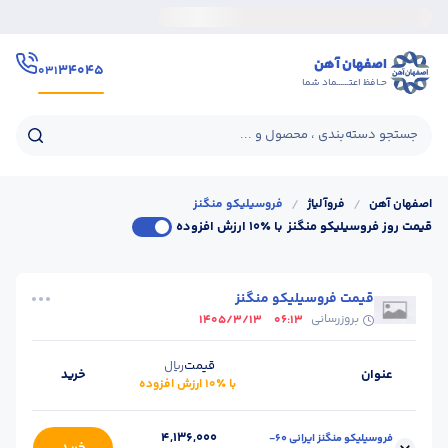
اصفهان آهن
۳۴۰۴۵
۰۳۱
حـافظ اعتــــــماد شما
جستجو دسته‌بندی ، محصول و ...
اصفهان آهن
/
فروآلیاژ
/
فروسیلیکو منگنز
قیمت روز فروسیلیکو منگنز
با ٪۱۰ ارزش افزوده
قیمت فروسیلیکو منگنز
بروزرسانی
1405/3/13
06:13
قیمت
ریال
عنوان
خرید
با ٪۱۰ ارزش افزوده
4,136,000
فروسیلیکو منگنز ایرانی 60-