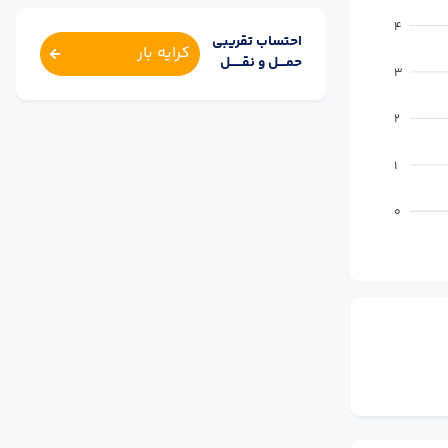
4
احتساب تقریبی
کرایه بار
حمــــل و نقــــــل
3
2
1
0