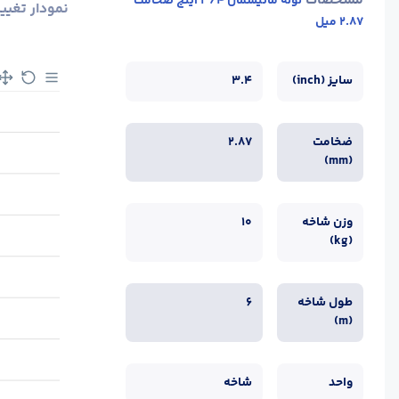
مشخصات
لوله مانیسمان 3/4 اینچ ضخامت
نمودار تغیی
2.87 میل
سایز (inch)
3.4
ضخامت
2.87
(mm)
وزن شاخه
10
(kg)
طول شاخه
6
(m)
واحد
شاخه