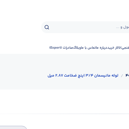
ل و ...
فنجی)
تالار خرید
درباره ما
تماس با ما
وبلاگ
صادرات (Export)
/
لوله مانیسمان 3/4 اینچ ضخامت 2.87 میل