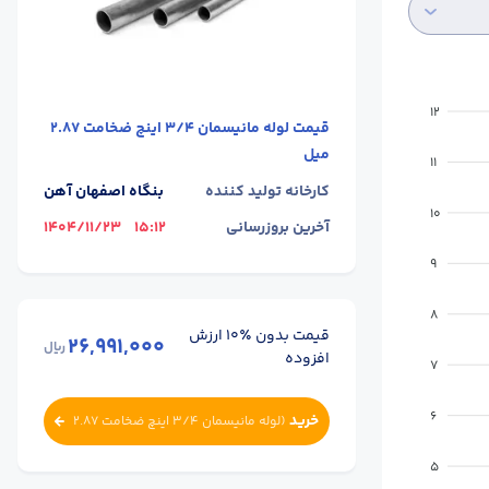
12
قیمت
لوله مانیسمان 3/4 اینچ ضخامت 2.87
میل
11
کارخانه تولید کننده
بنگاه اصفهان آهن
10
آخرین بروزرسانی
15:12
1404/11/23
9
8
قیمت بدون ٪۱۰ ارزش
26,991,000
ریال
افزوده
7
6
خرید
(
لوله مانیسمان 3/4 اینچ ضخامت 2.87
میل
)
5