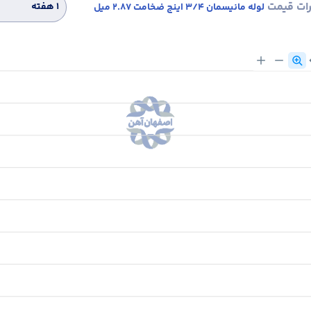
رات قیمت
۱ هفته
لوله مانیسمان 3/4 اینچ ضخامت 2.87 میل