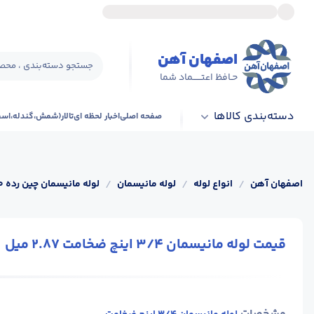
اصفهان آهن
جستجو دسته‌بندی ، محصو
حـافظ اعتــــــماد شما
دسته‌بندی کالاها
صفحه اصلی
اخبار لحظه ای
تالار(شمش،گندله،اس
اصفهان آهن
/
انواع لوله
/
لوله مانیسمان
/
لوله مانیسمان چین رده 40
قیمت لوله مانیسمان 3/4 اینچ ضخامت 2.87 میل