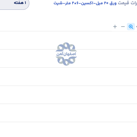
رات قیمت
۱ هفته
ورق 20 میل-اکسین-6*2 متر-شیت