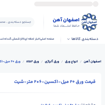
اصفهان آهن
جستجو دسته‌بندی ، محصو
حـافظ اعتــــــماد شما
دسته‌بندی کالاها
صفحه اصلی
اخبار لحظه ای
تالار(شمش،گندله،اس
اصفهان آهن
/
انواع ورق
/
ورق آلیاژی
/
ورق st52
/
ورق 20 میل-اکسین-6*2 متر-شیت
قیمت ورق 20 میل-اکسین-6*2 متر-شیت