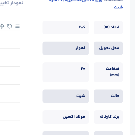
مشخصات
ورق 20 میل-اکسین-6*2 متر-
نمودار تغیی
شیت
ابعاد (m)
6*2
محل تحویل
اهواز
ضخامت
20
(mm)
حالت
شیت
برند کارخانه
فولاد اکسین