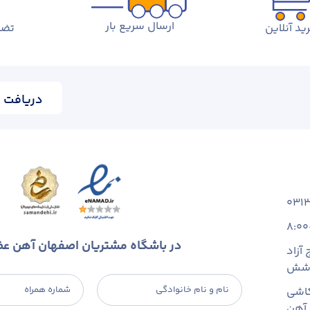
ارسال سریع بار
ید آنلاین
تضم
دریافت ا
031
8:00
در باشگاه مشتریان اصفهان آهن ع
آزاد
 شش
نام و نام خانوادگی
شماره همراه
اشی