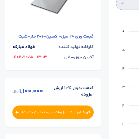
6
قیمت
ورق 20 میل-اکسین-6*2 متر-شیت
کارخانه تولید کننده
فولاد مبارکه
5
آخرین بروزرسانی
13:13
1404/12/5
4
3
قیمت بدون ٪۱۰ ارزش
1,100,000
ریال
افزوده
2
خرید
(
ورق 20 میل-اکسین-6*2 متر-شیت
)
1