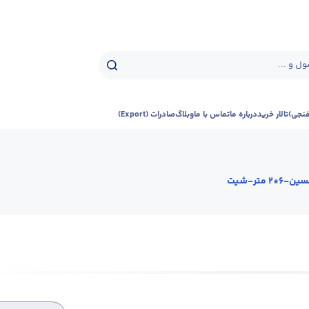
ل و ...
فنجی)
تالار خرید
درباره ما
تماس با ما
وبلاگ
صادرات (Export)