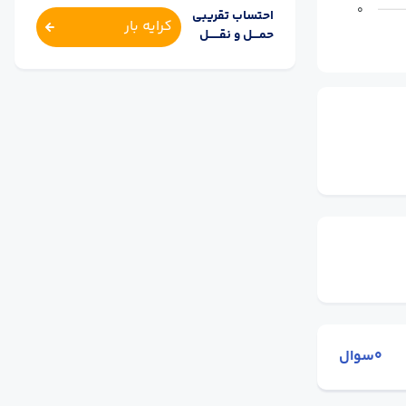
0
احتساب تقریبی
کرایه بار
حمــــل و نقــــــل
0سوال