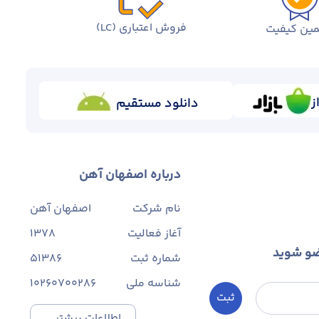
فروش اعتباری (LC)
ین کیفیت
ز
دانلود مستقیم
درباره اصفهان آهن
نام شرکت
اصفهان آهن
آغاز فعالیت
1378
ضو شوید
شماره ثبت
۵۱۳۸۶
شناسه ملی
10260700286
ثبت
اطلاعات بیشتر...