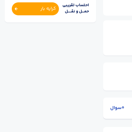
احتساب تقریبی
کرایه بار
حمــــل و نقــــــل
0سوال