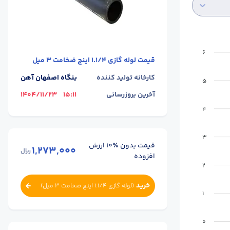
6
قیمت
لوله گازی 1.1/4 اینچ ضخامت 3 میل
کارخانه تولید کننده
بنگاه اصفهان آهن
5
آخرین بروزرسانی
15:11
1404/11/23
4
3
قیمت بدون ٪۱۰ ارزش
1,273,000
ریال
افزوده
2
خرید
(
لوله گازی 1.1/4 اینچ ضخامت 3 میل
)
1
0