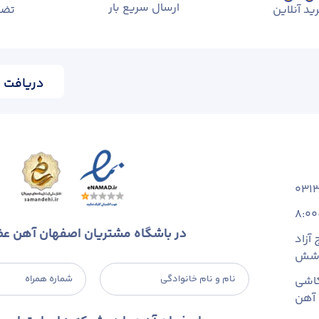
ارسال سریع بار
ید آنلاین
تضم
دریافت ا
031
8:00
در باشگاه مشتریان اصفهان آهن ع
آزاد
 شش
نام و نام خانوادگی
شماره همراه
اشی