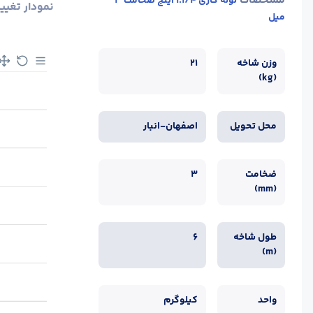
مشخصات
لوله گازی 1.1/4 اینچ ضخامت 3
نمودار تغیی
میل
وزن شاخه
21
(kg)
محل تحویل
اصفهان-انبار
ضخامت
3
(mm)
طول شاخه
6
(m)
واحد
کیلوگرم