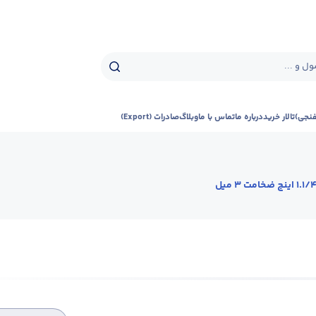
ل و ...
فنجی)
تالار خرید
درباره ما
تماس با ما
وبلاگ
صادرات (Export)