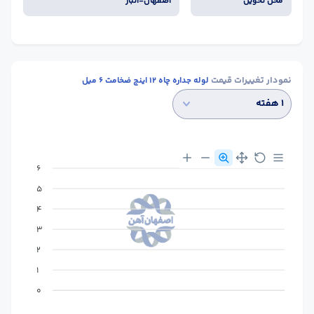
محل تحویل
اصفهان-انبار
نمودار تغییرات قیمت
لوله جداره چاه 12 اینچ ضخامت 6 میل
۱ هفته
6
5
4
3
2
1
0