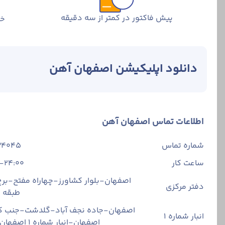
پیش فاکتور در کمتر از سه دقیقه
خر
دانلود اپلیکیشن اصفهان آهن
اطلاعات تماس اصفهان آهن
شماره تماس
34045
ساعت کار
-24:00
اصفهان-بلوار کشاورز-چهاراه مفتح-برج 
دفتر مرکزی
طبقه
اصفهان-جاده نجف آباد-گلدشت-جنب ک
انبار شماره 1
اصفهان-انبار شماره ۱ اصفهان آهن