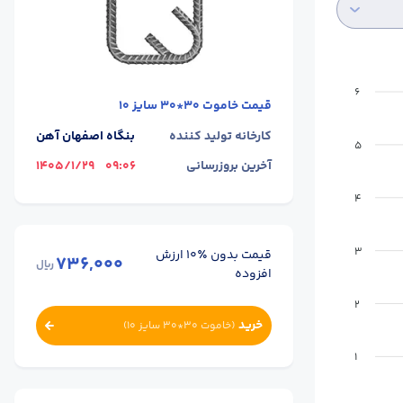
6
قیمت
خاموت 30*30 سایز 10
کارخانه تولید کننده
بنگاه اصفهان آهن
5
آخرین بروزرسانی
09:06
1405/1/29
4
3
قیمت بدون ٪۱۰ ارزش
736,000
ریال
افزوده
2
خرید
(
خاموت 30*30 سایز 10
)
1