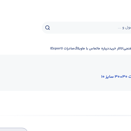
ل و ...
فنجی)
تالار خرید
درباره ما
تماس با ما
وبلاگ
صادرات (Export)
یز 10