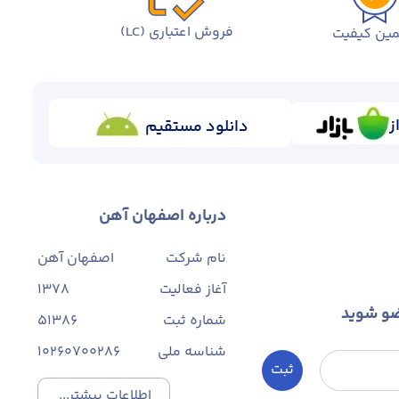
فروش اعتباری (LC)
ین کیفیت
ز
دانلود مستقیم
درباره اصفهان آهن
نام شرکت
اصفهان آهن
آغاز فعالیت
1378
ضو شوید
شماره ثبت
۵۱۳۸۶
شناسه ملی
10260700286
ثبت
اطلاعات بیشتر...