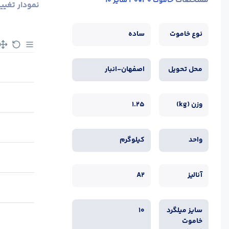
مشخصات
خاموت 30*30 سایز 10
نمودار تغیی
نوع خاموت
ساده
محل تحویل
اصفهان-انبار
وزن (kg)
1.25
واحد
کیلوگرم
آنالیز
A2
سایز میلگرد
10
خاموت