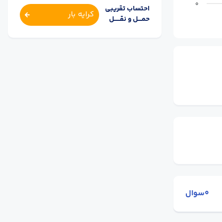
0
احتساب تقریبی
کرایه بار
حمــــل و نقــــــل
0سوال