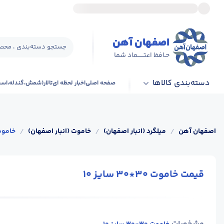
اصفهان آهن
جستجو دسته‌بندی ، محصو
حـافظ اعتــــــماد شما
دسته‌بندی کالاها
صفحه اصلی
اخبار لحظه ای
تالار(شمش،گندله،اس
اصفهان آهن
/
میلگرد (انبار اصفهان)
/
خاموت (انبار اصفهان)
/
خاموت 30*30 سا
قیمت خاموت 30*30 سایز 10