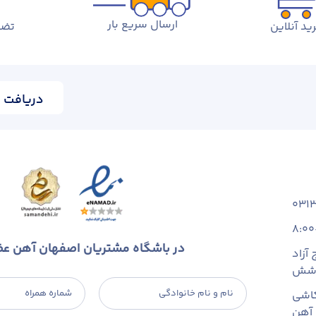
ارسال سریع بار
ید آنلاین
تضم
دریافت ا
031
8:00
در باشگاه مشتریان اصفهان آهن ع
آزاد
 شش
نام و نام خانوادگی
شماره همراه
اشی