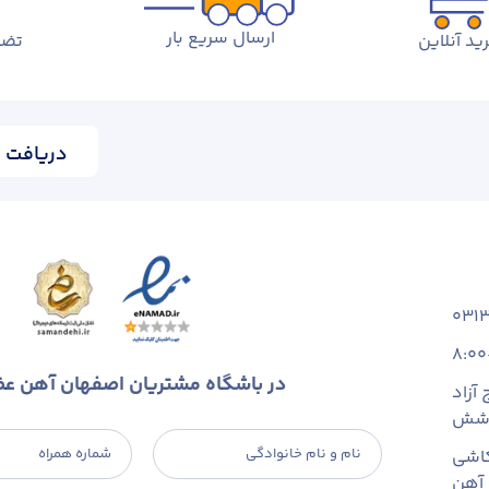
ارسال سریع بار
ید آنلاین
تضم
دریافت ا
031
8:00
در باشگاه مشتریان اصفهان آهن ع
آزاد
 شش
نام و نام خانوادگی
شماره همراه
اشی