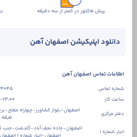
پیش فاکتور در کمتر از سه دقیقه
خر
دانلود اپلیکیشن اصفهان آهن
اطلاعات تماس اصفهان آهن
شماره تماس
34045
ساعت کار
-24:00
اصفهان-بلوار کشاورز-چهاراه مفتح-برج 
دفتر مرکزی
طبقه
اصفهان-جاده نجف آباد-گلدشت-جنب ک
انبار شماره 1
اصفهان-انبار شماره ۱ اصفهان آهن