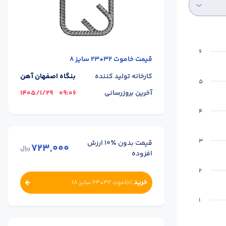
6
قیمت
خاموت 32*23 سایز 8
کارخانه تولید کننده
بنگاه اصفهان آهن
5
آخرین بروزرسانی
09:06
1405/1/29
4
3
قیمت بدون ٪۱۰ ارزش
723,000
ریال
افزوده
2
خرید
(
خاموت 32*23 سایز 8
)
1