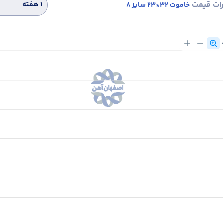
رات قیمت
۱ هفته
خاموت 32*23 سایز 8