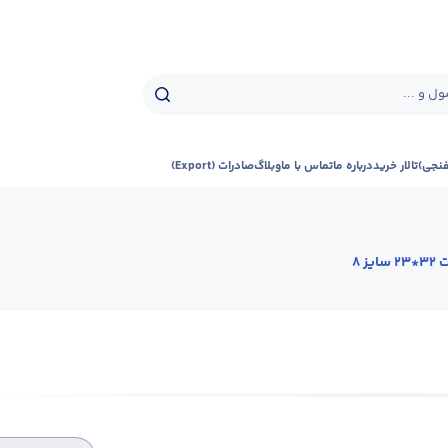
ل و ...
فنجی)
تالار خرید
درباره ما
تماس با ما
وبلاگ
صادرات (Export)
ایز 8