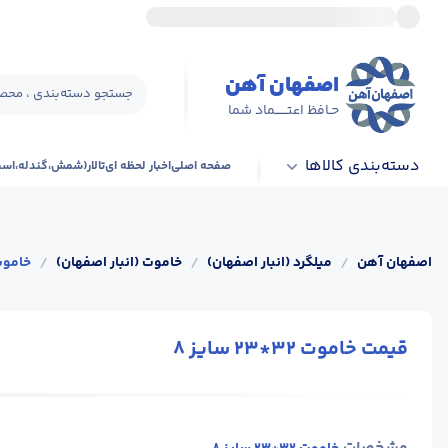
اصفهان آهن
جستجو دسته‌بندی ، محصو
حـافظ اعتــــــماد شما
دسته‌بندی کالاها
صفحه اصلی
اخبار لحظه ای
تالار(شمش،گندله،اس
اصفهان آهن
/
میلگرد (انبار اصفهان)
/
خاموت (انبار اصفهان)
/
خاموت 32*23 س
قیمت خاموت 32*23 سایز 8