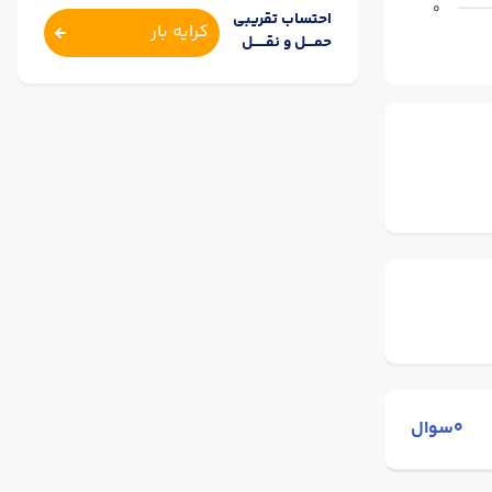
0
احتساب تقریبی
کرایه بار
حمــــل و نقــــــل
0سوال