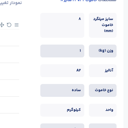
مشخصات
خاموت 32*23 سایز 8
نمودار تغیی
سایز میلگرد
8
خاموت
(mm)
وزن (kg)
1
آنالیز
A2
نوع خاموت
ساده
واحد
کیلوگرم