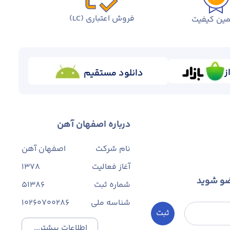
فروش اعتباری (LC)
ین کیفیت
ز
دانلود مستقیم
درباره اصفهان آهن
نام شرکت
اصفهان آهن
آغاز فعالیت
1378
ضو شوید
شماره ثبت
۵۱۳۸۶
شناسه ملی
10260700286
ثبت
اطلاعات بیشتر...