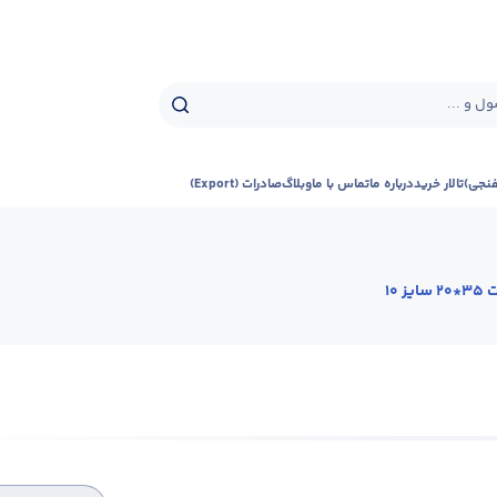
ل و ...
فنجی)
تالار خرید
درباره ما
تماس با ما
وبلاگ
صادرات (Export)
یز 10