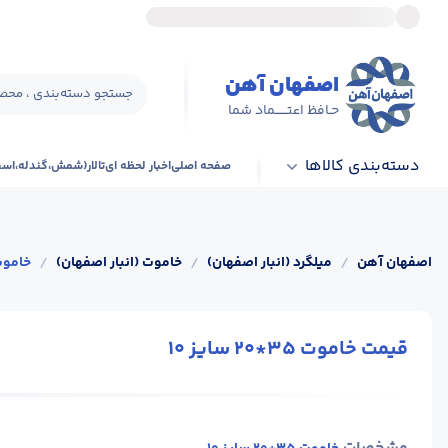
اصفهان آهن
جستجو دسته‌بندی ، محصو
حـافظ اعتــــــماد شما
دسته‌بندی کالاها
صفحه اصلی
اخبار لحظه ای
تالار(شمش،گندله،اس
اصفهان آهن
/
میلگرد (انبار اصفهان)
/
خاموت (انبار اصفهان)
/
خاموت 35*20 سا
قیمت خاموت 35*20 سایز 10