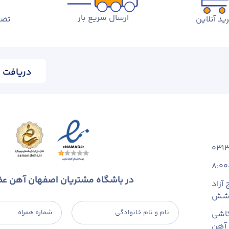
ارسال سریع بار
ید آنلاین
تضم
دریافت ا
031
8:00
در باشگاه مشتریان اصفهان آهن ع
آزاد
 شش
نام و نام خانوادگی
شماره همراه
اشی