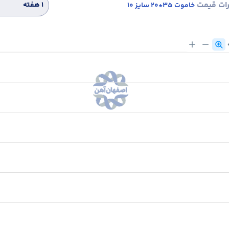
رات قیمت
۱ هفته
خاموت 35*20 سایز 10