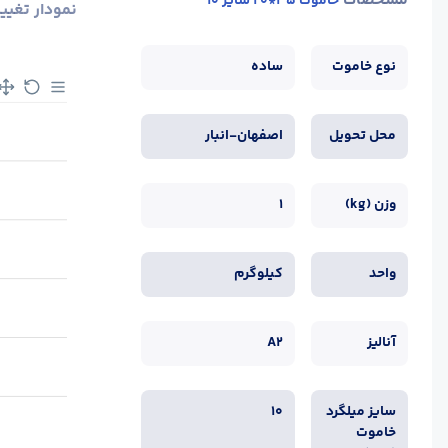
مشخصات
خاموت 35*20 سایز 10
نمودار تغیی
نوع خاموت
ساده
محل تحویل
اصفهان-انبار
وزن (kg)
1
واحد
کیلوگرم
آنالیز
A2
سایز میلگرد
10
خاموت