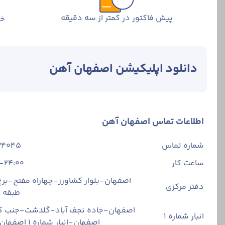
پیش فاکتور در کمتر از سه دقیقه
خر
دانلود اپلیکیشن اصفهان آهن
اطلاعات تماس اصفهان آهن
شماره تماس
34045
ساعت کار
-24:00
اصفهان-بلوار کشاورز-چهاراه مفتح-برج 
دفتر مرکزی
طبقه
اصفهان-جاده نجف آباد-گلدشت-جنب ک
انبار شماره 1
اصفهان-انبار شماره ۱ اصفهان آهن