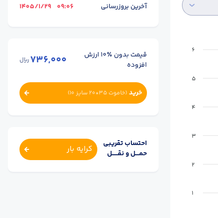
آخرین بروزرسانی
09:06
1405/1/29
6
قیمت بدون ٪۱۰ ارزش
736,000
ریال
افزوده
5
خرید
(
خاموت 35*20 سایز 10
)
4
3
احتساب تقریبی
کرایه بار
حمــــل و نقــــــل
2
1