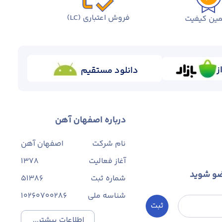
فروش اعتباری (LC)
ین کیفیت
ز
دانلود مستقیم
درباره اصفهان آهن
نام شرکت
اصفهان آهن
آغاز فعالیت
1378
ضو شوید
شماره ثبت
۵۱۳۸۶
شناسه ملی
10260700286
ثبت
اطلاعات بیشتر...