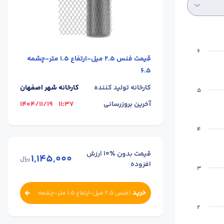
6
قیمت
فنس 2.5 میل-ارتفاع 1.5 متر-چشمه
6.5
کارخانه تولید کننده
کارخانه شهر اصفهان
5
آخرین بروزرسانی
11:37
1404/11/19
4
قیمت بدون ٪۱۰ ارزش
1,145,000
ریال
افزوده
3
خرید
(
فنس 2.5 میل-ارتفاع 1.5 متر-چشمه
)
6.5
2