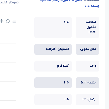
مشخصات
فنس 2.5 میل-ارتفاع 1.5 متر-
نمودار تغیی
چشمه 6.5
ضخامت
2.5
مفتول
(mm)
محل تحویل
اصفهان-کارخانه
واحد
کیلوگرم
چشمه(cm)
6.5
ارتفاع (m)
1.5