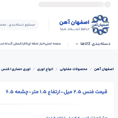
اصفهان آهن
جستجو دسته‌بندی ، محصو
حـافظ اعتــــــماد شما
دسته‌بندی کالاها
صفحه اصلی
اخبار لحظه ای
تالار(شمش،گندله،اس
اصفهان آهن
/
محصولات مفتولی
/
انواع توری
/
توری حصاری/فنس
قیمت فنس 2.5 میل-ارتفاع 1.5 متر-چشمه 6.5