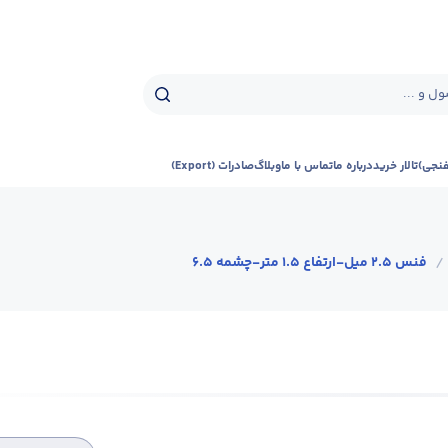
ل و ...
فنجی)
تالار خرید
درباره ما
تماس با ما
وبلاگ
صادرات (Export)
/
فنس 2.5 میل-ارتفاع 1.5 متر-چشمه 6.5