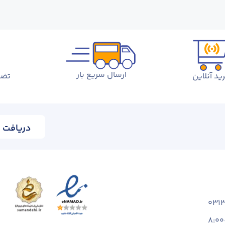
ارسال سریع بار
ید آنلاین
تضم
دریافت ا
031
8:00