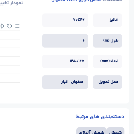
مشخصات
شمش آلیاژی 70CR2 اصفهان
نمودار تغیی
آنالیز
70CR2
طول (m)
6
ابعاد(mm)
125*125
محل تحویل
اصفهان-انبار
دسته‌بندی های مرتبط
شمش
شمش آلیاژی