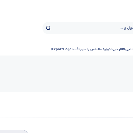
ل و ...
فنجی)
تالار خرید
درباره ما
تماس با ما
وبلاگ
صادرات (Export)