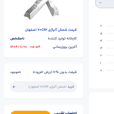
6
قیمت
شمش آلیاژی 70CR2 اصفهان
5
کارخانه تولید کننده
نامشخص
4
آخرین بروزرسانی
05:54
1404/8/10
3
2
1
0
قیمت بدون ٪۱۰ ارزش افزوده
ناموجود
خرید
(
شمش آلیاژی 70CR2 اصفهان
)
احتساب تقریبی