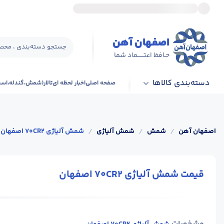
اصفهان آهن
جستجو دسته‌بندی ، محصو
حـافظ اعتــــــماد شما
دسته‌بندی کالاها
صفحه اصلی
اخبار لحظه ای
تالار(شمش،گندله،اس
اصفهان آهن
/
شمش
/
شمش آلیاژی
/
شمش آلیاژی 70CR2 اصفهان
قیمت شمش آلیاژی 70CR2 اصفهان