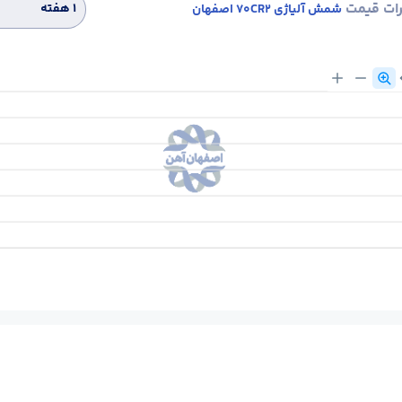
رات قیمت
۱ هفته
شمش آلیاژی 70CR2 اصفهان