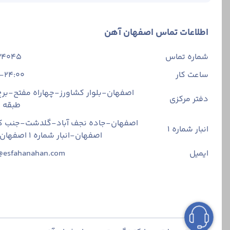
اطلاعات تماس اصفهان آهن
شماره تماس
34045
ساعت کار
-24:00
اصفهان-بلوار کشاورز-چهاراه مفتح-برج 
دفتر مرکزی
طبقه
اصفهان-جاده نجف آباد-گلدشت-جنب ک
انبار شماره 1
اصفهان-انبار شماره ۱ اصفهان آهن
ایمیل
@esfahanahan.com