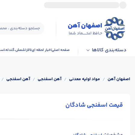
اصفهان آهن
جستجو دسته‌بندی ، محصو
حـافظ اعتــــــماد شما
دسته‌بندی کالاها
صفحه اصلی
اخبار لحظه ای
تالار(شمش،گندله،اس
اصفهان آهن
/
مواد اولیه معدنی
/
آهن اسفنجی
/
آهن اسفنجی
/
قیمت اسفنجی شادگان