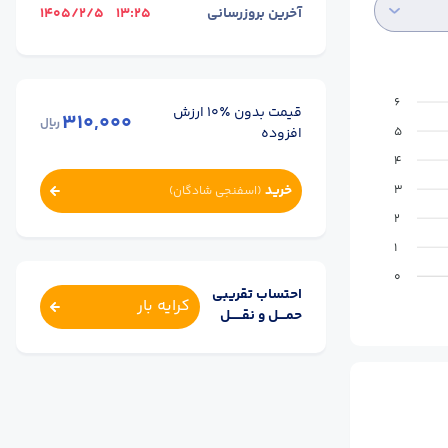
آخرین بروزرسانی
13:25
1405/2/5
6
قیمت بدون ٪۱۰ ارزش
310,000
ریال
افزوده
5
4
خرید
3
(
اسفنجی شادگان
)
2
1
0
احتساب تقریبی
کرایه بار
حمــــل و نقــــــل