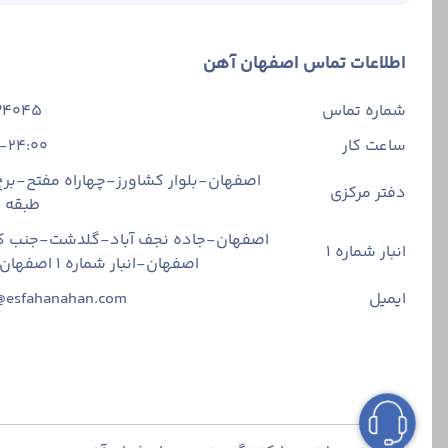
اطلاعات تماس اصفهان آهن
شماره تماس
34045
ساعت کار
-24:00
اصفهان-بلوار کشاورز-چهاراه مفتح-برج 
دفتر مرکزی
طبقه
اصفهان-جاده نجف آباد-گلدشت-جنب ک
انبار شماره 1
اصفهان-انبار شماره ۱ اصفهان آهن
ایمیل
@esfahanahan.com