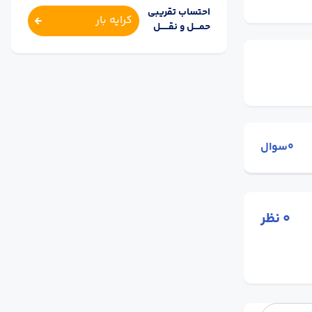
احتساب تقریبی
کرایه بار
حمــــل و نقــــــل
0سوال
0
نظر