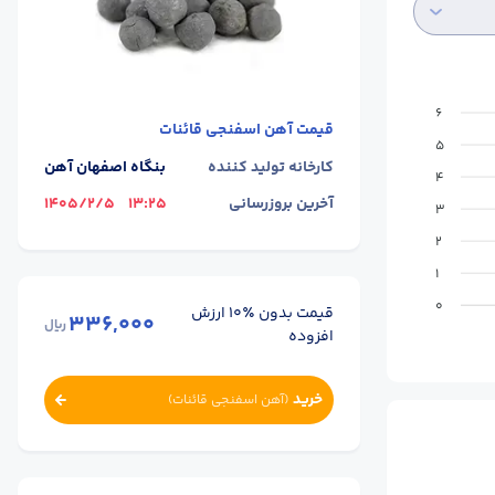
6
قیمت
آهن اسفنجی قائنات
5
کارخانه تولید کننده
بنگاه اصفهان آهن
4
آخرین بروزرسانی
13:25
1405/2/5
3
2
1
0
قیمت بدون ٪۱۰ ارزش
336,000
ریال
افزوده
خرید
(
آهن اسفنجی قائنات
)