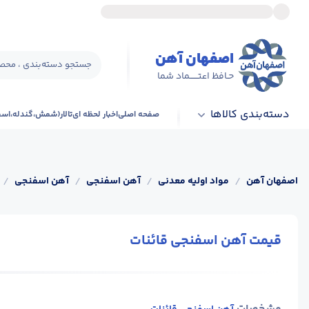
اصفهان آهن
جستجو دسته‌بندی ، محصو
حـافظ اعتــــــماد شما
دسته‌بندی کالاها
صفحه اصلی
اخبار لحظه ای
تالار(شمش،گندله،اس
اصفهان آهن
/
مواد اولیه معدنی
/
آهن اسفنجی
/
آهن اسفنجی
/
قیمت آهن اسفنجی قائنات