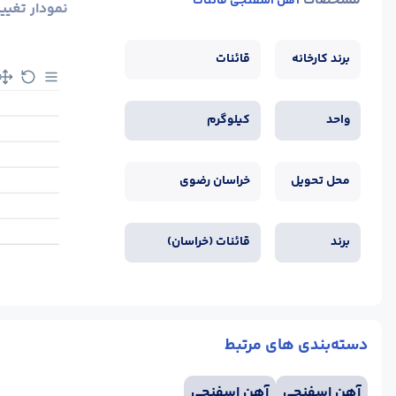
مشخصات
آهن اسفنجی قائنات
نمودار تغیی
برند کارخانه
قائنات
واحد
کیلوگرم
محل تحویل
خراسان رضوی
برند
قائنات (خراسان)
دسته‌بندی های مرتبط
آهن اسفنجی
آهن اسفنجی