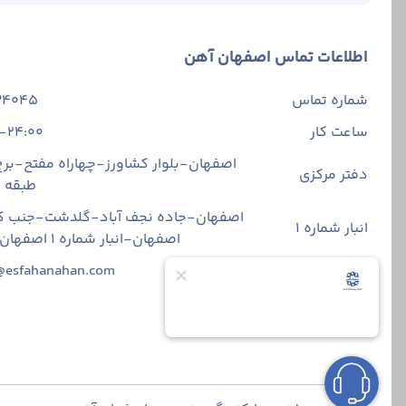
اطلاعات تماس اصفهان آهن
شماره تماس
34045
ساعت کار
-24:00
اصفهان-بلوار کشاورز-چهاراه مفتح-برج 
دفتر مرکزی
طبقه
اصفهان-جاده نجف آباد-گلدشت-جنب ک
انبار شماره 1
اصفهان-انبار شماره ۱ اصفهان آهن
ایمیل
@esfahanahan.com