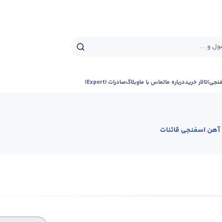
ل و ...
فنجی)
تالار خرید
درباره ما
تماس با ما
وبلاگ
صادرات (Export)
آهن اسفنجی قائنات