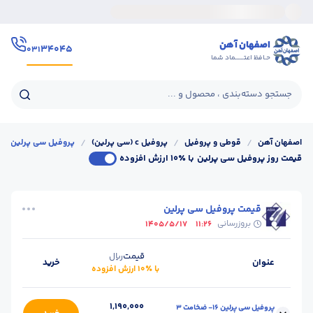
اصفهان آهن
۳۴۰۴۵
۰۳۱
حـافظ اعتــــــماد شما
جستجو دسته‌بندی ، محصول و ...
اصفهان آهن
/
قوطی و پروفیل
/
پروفیل c (سی پرلین)
/
پروفیل سی پرلین
قیمت روز پروفیل سی پرلین
با ٪۱۰ ارزش افزوده
قیمت پروفیل سی پرلین
بروزرسانی
1405/5/17
11:26
قیمت
ریال
عنوان
خرید
با ٪۱۰ ارزش افزوده
1,190,000
پروفیل سی پرلین 16- ضخامت 3