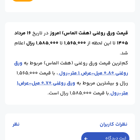
ضخامت :
1.5
حالت :
رول
برند :
هفت الماس
ابعاد :
1.25
محل تحویل :
کارخانه - قزوین
ضخامت :
1.5
حالت :
رول
قیمت ورق روغنی (هفت الماس) امروز
در تاریخ
16 مرداد
برند :
هفت الماس
1405
تا این لحظه
از
1,565,000
تا
1,585,000 ریال
اعلام
شد.
کم‌ترین قیمت ورق روغنی (هفت الماس) مربوط به
ورق
روغنی 0.80 میل-عرض 1 متر-رول
، با قیمت 1,565,000
ریال و بیشترین مربوط به
ورق روغنی 0.70 میل-عرض1
متر-رول
با قیمت 1,585,000 ریال است.
نظرات کاربران
نظر
ثبت دیدگاه