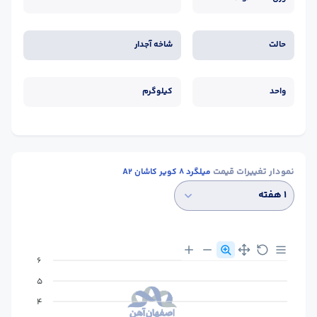
حالت
شاخه آجدار
واحد
کیلوگرم
نمودار تغییرات قیمت
میلگرد 8 کویر کاشان A2
۱ هفته
6
5
4