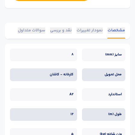
مشخصات
نمودار تغییرات
نقد و بررسی
سوالات متداول
سایز (mm)
8
محل تحویل
کارخانه - کاشان
استاندارد
A2
طول (m)
12
وزن شاخه (kg)
5