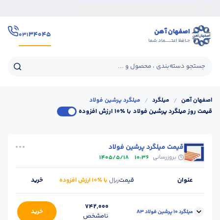
اصفهان آهن
۳۴۰۴۵
۰۳۱
حـافظ اعتــــــماد شما
جستجو دسته‌بندی ، محصول و ...
اصفهان آهن
/
میلگرد
/
میلگرد پرشین فولاد
قیمت روز میلگرد پرشین فولاد
با ٪۱۰ ارزش افزوده
قیمت میلگرد پرشین فولاد
بروزرسانی
1405/5/18
10:36
عنوان
قیمت
خرید
ریال
با ٪۱۰ ارزش افزوده
742,000
خرید
میلگرد 10 پرشین فولاد A3
نامشخص