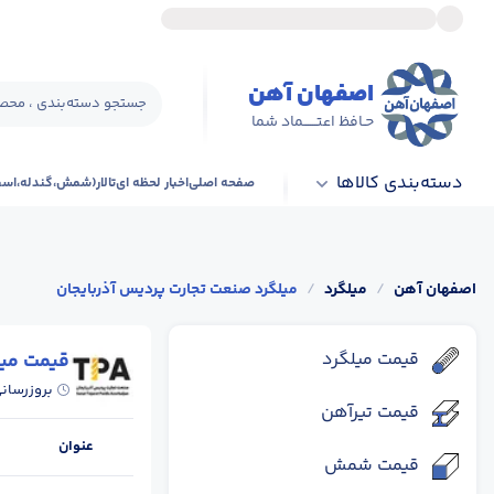
اصفهان آهن
جستجو دسته‌بندی ، محصو
حـافظ اعتــــــماد شما
دسته‌بندی کالاها
صفحه اصلی
اخبار لحظه ای
تالار(شمش،گندله،اس
اصفهان آهن
/
میلگرد
/
میلگرد صنعت تجارت پردیس آذربایجان
قیمت میلگرد
قیمت میل
بروزرسان
قیمت تیرآهن
عنوان
قیمت شمش