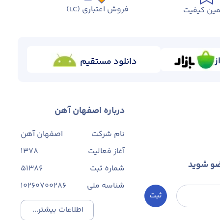
فروش اعتباری (LC)
ین کیفیت
ز
دانلود مستقیم
مجتمع صنعت تجارت پردیس آذربایجان یکی از تأمین ‌کنندگان جدید میلگرد در استان قم و شهرک صنعتی سلفچگان است. این کارخانه در سال 1401
است.
در حال حاضر، محصولات تولید شده در کارخانه پردیس آذربایجان، فقط میلگردهای آجدار با گرید A3 در سایزهای 8 الی 32 هستند که کیفیت خوبی
درباره اصفهان آهن
نام شرکت
اصفهان آهن
آغاز فعالیت
1378
ضو شوید
شماره ثبت
۵۱۳۸۶
شناسه ملی
10260700286
ثبت
اطلاعات بیشتر...