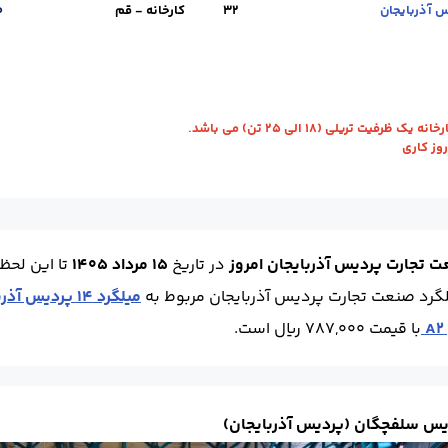
ویل :
کارخانه - قم
استاندارد :
A3
طول (m) :
12
وزن شاخه (kg) :
55.7
32
کارخانه - قم
0
ویل :
کارخانه - قم
استاندارد :
A3
طول (m) :
12
وزن شاخه (kg) :
72
حال
رفیت تریلی (18 الی 25 تن) می باشد.
 تجارت پردیس آذربایجان امروز
در تاریخ
15 مرداد 1405
تا این لحظ
لگرد صنعت تجارت پردیس آذربایجان مربوط به
میلگرد 14 پردیس آذربایجان
با قیمت 787,000 ریال است.
یس سلفچگان (پردیس آذربایجان)