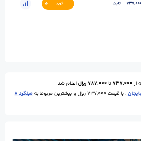
حالت :
شاخه آجدار
واحد :
کیلوگرم
برند :
پردیس آذربایجان
737,00
ثابت
خرید
ت :
شاخه آجدار
واحد :
کیلوگرم
برند :
پردیس آذربایجان
ه
از
737,000
تا
787,000 ریال
اعلام شد.
، با قیمت 737,000 ریال و بیشترین مربوط به
میلگرد 8