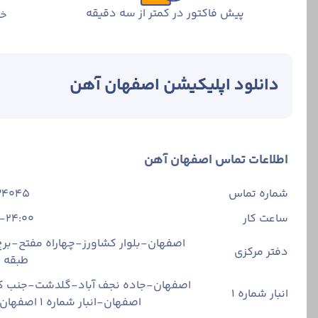
پیش فاکتور در کمتر از سه دقیقه
خر
دانلود اپلیکیشن اصفهان آهن
افتتاح شد. دفتر
اطلاعات تماس اصفهان آهن
دارند و توسط فعا
علامت اختصاری میلگرد پردیس آذربایجان (PARDIS CT) است. 
شماره تماس
34045
ساعت کار
-24:00
اصفهان-بلوار کشاورز-چهاراه مفتح-برج 
دفتر مرکزی
طبقه
اصفهان-جاده نجف آباد-گلدشت-جنب ک
انبار شماره 1
اصفهان-انبار شماره ۱ اصفهان آهن