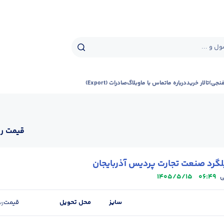
ل و ...
فنجی)
تالار خرید
درباره ما
تماس با ما
وبلاگ
صادرات (Export)
قیمت رو
گرد صنعت تجارت پردیس آذربایجان
1405/5/15
06:49
ی
سایز
محل تحویل
قیمت
ری