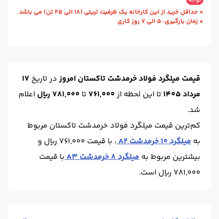
توجه
حالت :
آجدار
طول (m) :
12
* حداقل خرید از این کارخانه یک ظرفیت تریلی (18 الی 25 تن) می باشد.
برند :
خرمدشت
استاندارد :
A2
* زمان بارگیری: 5 الی 7 روز کاری
محل
کارخانه - تاکستان
واحد :
کیلوگرم
تحویل :
(قزوین)
برند :
خرمدشت
استاندارد :
A3
قیمت میلگرد فولاد خرمدشت تاکستان امروز
در تاریخ
17
مرداد 1405
تا این لحظه
از
761,000
تا
781,000 ریال
اعلام
شد.
کم‌ترین قیمت میلگرد فولاد خرمدشت تاکستان مربوط
به
میلگرد 10 خرمدشت A2
، با قیمت 761,000 ریال و
بیشترین مربوط به
میلگرد 8 خرمدشت A3
با قیمت
781,000 ریال است.