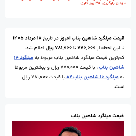
* زمان بارگیری: 30 روز کاری
وزن شاخه (kg) :
74.20
حالت :
شاخه آجدار
واحد :
کیلوگرم
برند :
شاهین بناب
قیمت میلگرد شاهین بناب امروز
در تاریخ
18 مرداد 1405
تا این لحظه
از
770,000
تا
781,000 ریال
اعلام شد.
کم‌ترین قیمت میلگرد شاهین بناب مربوط به
میلگرد 14
شاهین بناب
، با قیمت 770,000 ریال و بیشترین مربوط
به
میلگرد 10 شاهین بناب A2
با قیمت 781,000 ریال
است.
قیمت میلگرد شاهین بناب