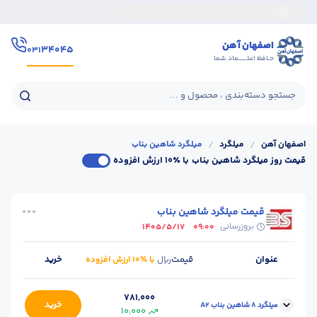
اصفهان آهن
۳۴۰۴۵
۰۳۱
حـافظ اعتــــــماد شما
جستجو دسته‌بندی ، محصول و ...
اصفهان آهن
/
میلگرد
/
میلگرد شاهین بناب
قیمت روز میلگرد شاهین بناب
با ٪۱۰ ارزش افزوده
قیمت میلگرد شاهین بناب
بروزرسانی
1405/5/17
09:00
عنوان
قیمت
خرید
ریال
با ٪۱۰ ارزش افزوده
781,000
خرید
میلگرد 8 شاهین بناب A2
10,000